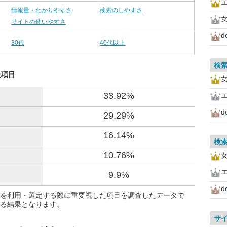
情報量・わかりやすさ
検索のしやすさ
女
サイトの使いやすさ
d
30代
40代以上
検
た項目
女
33.92%
d
29.29%
16.14%
検
10.76%
女
9.9%
d
を利用・選定する際に重要視した項目を調査したデータで
る結果となります。
サ