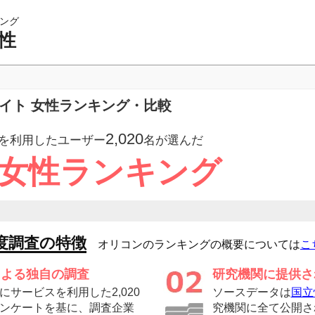
ング
性
サイト 女性ランキング・比較
2,020
を利用したユーザー
名が選んだ
 女性ランキング
度調査の特徴
オリコンのランキングの概要については
こ
による独自の調査
研究機関に提供さ
サービスを利用した2,020
ソースデータは
国立
ンケートを基に、調査企業
究機関に全て公開さ