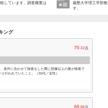
比較しています。調査概要は
義塾大学理工学部教
す。
キング
70
.32
点
等、条件に合わせて検索をした際に想像以上の量が検索で
り行われていたこと。（30代／女性）
69
.86
点