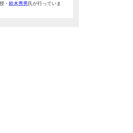
授・
鈴木秀男
氏が行っていま