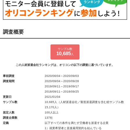
調査概要
サンプル数
10,685
人
この人材派遣会社ランキングは、オリコンの以下の調査に基づいています。
事前調査
2020/06/04～2020/09/03
調査期間
2020/09/04～2020/09/28
2019/09/11～2019/09/17
2018/09/11～2018/09/25
更新日
2021/01/04
サンプル数
10,685人（人材派遣会社／製造派遣調査を含む総サンプル数
15,170人）
規定人数
100人以上
調査企業数
137社
定義
以下すべての条件を満たす労働者を派遣する企業
1）就業希望者と直接雇用契約を結んでいる