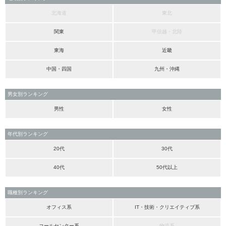
北海道
東北
関東
甲信越・北陸
東海
近畿
中国・四国
九州・沖縄
男女別ランキング
男性
女性
年代別ランキング
20代
30代
40代
50代以上
職種別ランキング
オフィス系
IT・技術・クリエイティブ系
コールセンター系
物流系