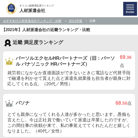
オリコン顧客満足度ランキング
人材派遣会社
おすすめの人材派遣会社ランキング・比較
2021年版
近畿
【2021年】人材派遣会社の近畿ランキング・比較
近畿 満足度ランキング
69
.36
パーソルエクセルHRパートナーズ（旧：パーソ
ル パナソニック HRパートナーズ）
点
就労前になかなか直接面談ができないときに電話など代替手段
で融通を利かせて貰えた点と派遣先就業後も担当者が親身に対
応してくれる点。（20代／男性）
パソナ
68
.50
点
とても親身になってくれる人達が多かったと思います。愚痴も
言えたし。今は正社員で働いていて派遣は卒業したのですが、
この間仕事の依頼が来て、私の事覚えててくれたんだと嬉しく
なりました。（40代／女性）