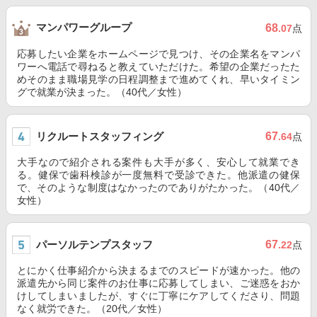
マンパワーグループ
68
.07
点
応募したい企業をホームページで見つけ、その企業名をマンパ
ワーへ電話で尋ねると教えていただけた。希望の企業だったた
めそのまま職場見学の日程調整まで進めてくれ、早いタイミン
グで就業が決まった。（40代／女性）
リクルートスタッフィング
67
.64
点
大手なので紹介される案件も大手が多く、安心して就業でき
る。健保で歯科検診が一度無料で受診できた。他派遣の健保
で、そのような制度はなかったのでありがたかった。（40代／
女性）
パーソルテンプスタッフ
67
.22
点
とにかく仕事紹介から決まるまでのスピードが速かった。他の
派遣先から同じ案件のお仕事に応募してしまい、ご迷惑をおか
けしてしまいましたが、すぐに丁寧にケアしてくださり、問題
なく就労できた。（20代／女性）