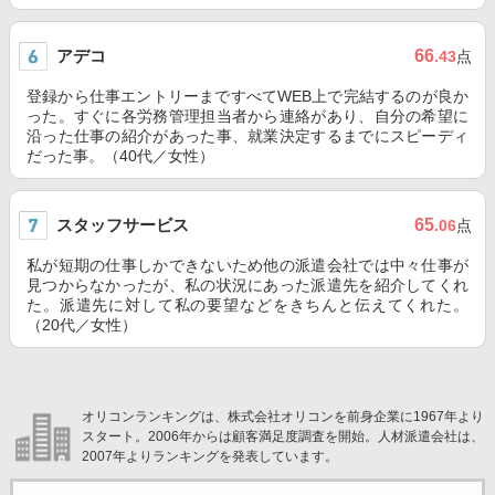
アデコ
66
.43
点
登録から仕事エントリーまですべてWEB上で完結するのが良か
った。すぐに各労務管理担当者から連絡があり、自分の希望に
沿った仕事の紹介があった事、就業決定するまでにスピーディ
だった事。（40代／女性）
スタッフサービス
65
.06
点
私が短期の仕事しかできないため他の派遣会社では中々仕事が
見つからなかったが、私の状況にあった派遣先を紹介してくれ
た。派遣先に対して私の要望などをきちんと伝えてくれた。
（20代／女性）
オリコンランキングは、株式会社オリコンを前身企業に1967年より
スタート。2006年からは顧客満足度調査を開始。人材派遣会社は、
2007年よりランキングを発表しています。