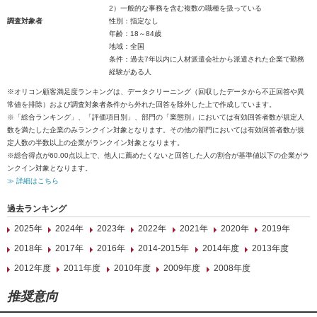
2）一般的な事務を含む複数の職種を扱っている
調査対象者
性別：指定なし
年齢：18～84歳
地域：全国
条件：過去7年以内に人材派遣会社から派遣された企業で勤務
経験がある人
※オリコン顧客満足度ランキングは、データクリーニング（回収したデータから不正回答や異
常値を排除）および調査対象者条件から外れた回答を除外した上で作成しています。
※「総合ランキング」、「評価項目別」、部門の「業態別」においては有効回答者数が規定人
数を満たした企業のみランクイン対象となります。その他の部門においては有効回答者数が規
定人数の半数以上の企業がランクイン対象となります。
※総合得点が60.00点以上で、他人に薦めたくないと回答した人の割合が基準値以下の企業がラ
ンクイン対象となります。
≫ 詳細はこちら
過去ランキング
2025年
2024年
2023年
2022年
2021年
2020年
2019年
2018年
2017年
2016年
2014-2015年
2014年度
2013年度
2012年度
2011年度
2010年度
2009年度
2008年度
推奨意向