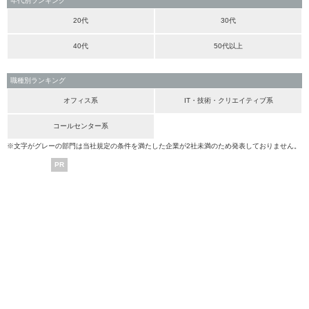
年代別ランキング
20代
30代
40代
50代以上
職種別ランキング
オフィス系
IT・技術・クリエイティブ系
コールセンター系
※文字がグレーの部門は当社規定の条件を満たした企業が2社未満のため発表しておりません。
PR