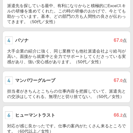
派遣先を探している最中、有利になりからと積極的にExcelスキ
ルの研修を進めてくれた。この時の研修のおかげで、今とても
助かっています。基本、どの部門の方も人間性の良さが伝わっ
てきます。（50代／女性）
パソナ
67
.0
点
大手企業の紹介に強く、同じ業務でも他社派遣会社より給与が
高い。面接から就業中と全力でサポートしてくださっている実
感があり、強い安心感があります。（50代／女性）
マンパワーグループ
67
.0
点
担当者がきちんとこちらの仕事内容を把握していて、派遣先と
の交渉はしてくれる。無理だと切り捨てない。（50代／女性）
ヒューマントラスト
66
.2
点
対応が感じ良かったです。仕事の案内がたくさん来るところで
す。（60代以上／女性）