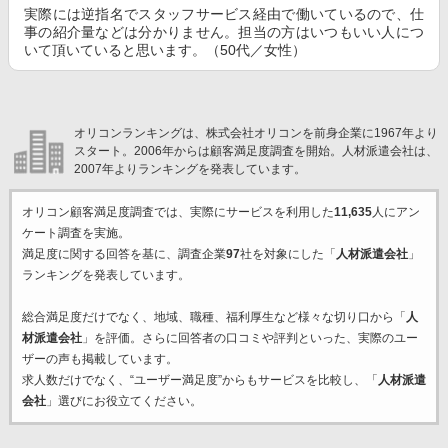
実際には逆指名でスタッフサービス経由で働いているので、仕
事の紹介量などは分かりません。担当の方はいつもいい人につ
いて頂いていると思います。（50代／女性）
オリコンランキングは、株式会社オリコンを前身企業に1967年より
スタート。2006年からは顧客満足度調査を開始。人材派遣会社は、
2007年よりランキングを発表しています。
オリコン顧客満足度調査では、実際にサービスを利用した
11,635
人にアン
ケート調査を実施。
満足度に関する回答を基に、調査企業
97
社を対象にした「
人材派遣会社
」
ランキングを発表しています。
総合満足度だけでなく、地域、職種、福利厚生など様々な切り口から「
人
材派遣会社
」を評価。さらに回答者の口コミや評判といった、実際のユー
ザーの声も掲載しています。
求人数だけでなく、“ユーザー満足度”からもサービスを比較し、「
人材派遣
会社
」選びにお役立てください。