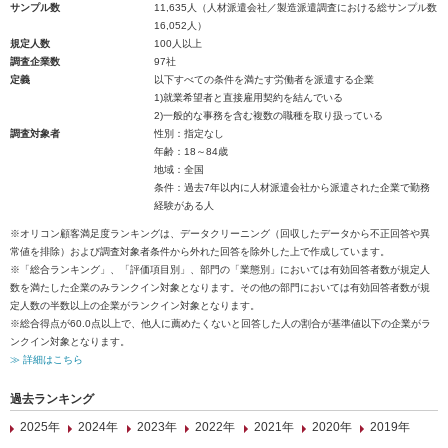
サンプル数
11,635人（人材派遣会社／製造派遣調査における総サンプル数
16,052人）
規定人数
100人以上
調査企業数
97社
定義
以下すべての条件を満たす労働者を派遣する企業
1)就業希望者と直接雇用契約を結んでいる
2)一般的な事務を含む複数の職種を取り扱っている
調査対象者
性別：指定なし
年齢：18～84歳
地域：全国
条件：過去7年以内に人材派遣会社から派遣された企業で勤務
経験がある人
※オリコン顧客満足度ランキングは、データクリーニング（回収したデータから不正回答や異
常値を排除）および調査対象者条件から外れた回答を除外した上で作成しています。
※「総合ランキング」、「評価項目別」、部門の「業態別」においては有効回答者数が規定人
数を満たした企業のみランクイン対象となります。その他の部門においては有効回答者数が規
定人数の半数以上の企業がランクイン対象となります。
※総合得点が60.0点以上で、他人に薦めたくないと回答した人の割合が基準値以下の企業がラ
ンクイン対象となります。
≫ 詳細はこちら
過去ランキング
2025年
2024年
2023年
2022年
2021年
2020年
2019年