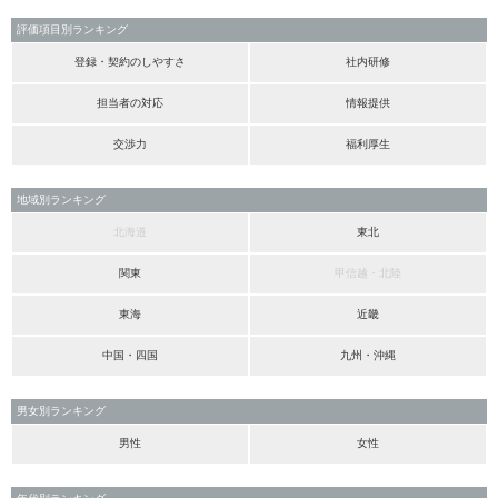
評価項目別ランキング
登録・契約のしやすさ
社内研修
担当者の対応
情報提供
交渉力
福利厚生
地域別ランキング
北海道
東北
関東
甲信越・北陸
東海
近畿
中国・四国
九州・沖縄
男女別ランキング
男性
女性