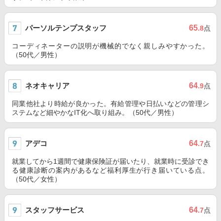
パーソルテンプスタッフ
65
.8
点
コーディネーターの説明が機械的でなく親しみやすかった。
（50代／男性）
ネオキャリア
64
.9
点
同業他社より時給が良かった。有給管理や日払いなどの管理シ
ステムなど細やかなIT化へ取り組み。（50代／男性）
アデコ
64
.7
点
就業してから1週間で健康保険証が届いたり、就業時に受診でき
る健康診断の案内があるなど福利厚生が行き届いている点。
（50代／女性）
スタッフサービス
64
.7
点