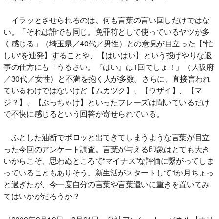
イラッとさせられるのは、何も言葉の言い回しだけではな
い。「それは誰でも同じ。免罪符として使っているヤツが多
く感じる」（埼玉県／40代／男性）との意見が目立った【“忙
しい”を連発】することや、【はいはい】という投げやりな返
事の仕方にも「うるさい。『はい』は1回でしょ！」（大阪府
／30代／女性）と不満を抱く人が多数。さらに、直接言われ
ているわけではないけど【ムカツク】、【ウザイ】、【マ
ジ？】、【ぶっちゃけ】といったフレーズは聞いているだけ
で不快に感じるという回答が寄せられている。
ふとした油断でポロッと出てきてしまうような言葉が目立
った今回のアンケート調査。言葉が与える印象はとても大き
いからこそ、思わぬところで“マイナス”な評価に繋がってしま
っていることもありそう。新生活がスタートして1か月ちょっ
と過ぎたが、今一度自分の言葉や言葉遣いに重きを置いてみ
てはいかがだろうか？