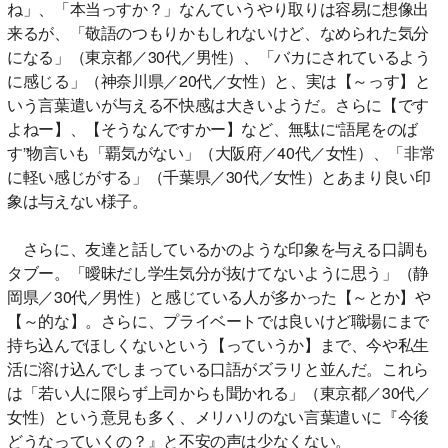
ね」、「本当っすか？」なんていうやり取りは容易に想像出
来るが、「敬語のつもりかもしれないけど、なめられた気分
になる」（東京都／30代／男性）、「バカにされているよう
に感じる」（神奈川県／20代／女性）と、実は【～っす】と
いう言葉遣いが与える不快感は大きいようだ。さらに【です
よねー】、【そうなんですかー】など、無駄に“語尾をのば
す”物言いも「覇気がない」（大阪府／40代／女性）、「非常
に軽い感じがする」（千葉県／30代／女性）とあまり良い印
象は与えない様子。
さらに、友達と話しているかのような印象を与える口調も
タブー。「曖昧だし学生気分が抜けてないように思う」（静
岡県／30代／男性）と感じている人が多かった【～とか】や
【～的な】。さらに、プライベートでは良いけど職場にまで
持ち込んでほしくないという【っていうか】まで、今や私生
活に溶け込んでしまっている口語がズラリと並んだ。これら
は「若い人に限らず上司からも聞かれる」（東京都／30代／
女性）という意見も多く、メリハリのない言葉遣いに『今後
どうなっていくの？』と不安の声は少なくない。