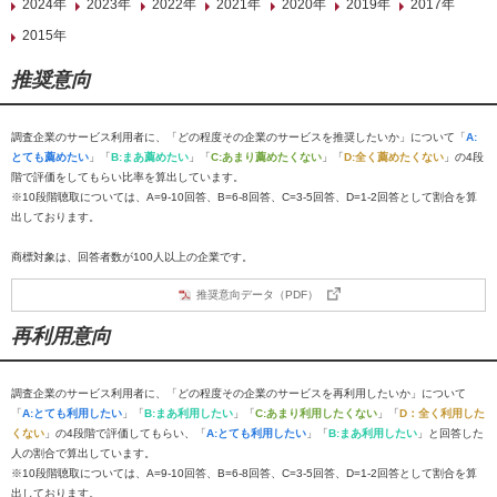
2024年
2023年
2022年
2021年
2020年
2019年
2017年
2015年
推奨意向
調査企業のサービス利用者に、「どの程度その企業のサービスを推奨したいか」について「
A:
とても薦めたい
」「
B:まあ薦めたい
」「
C:あまり薦めたくない
」「
D:全く薦めたくない
」の4段
階で評価をしてもらい比率を算出しています。
※10段階聴取については、A=9-10回答、B=6-8回答、C=3-5回答、D=1-2回答として割合を算
出しております。
商標対象は、回答者数が100人以上の企業です。
推奨意向データ（PDF）
再利用意向
調査企業のサービス利用者に、「どの程度その企業のサービスを再利用したいか」について
「
A:とても利用したい
」「
B:まあ利用したい
」「
C:あまり利用したくない
」「
D：全く利用した
くない
」の4段階で評価してもらい、「
A:とても利用したい
」「
B:まあ利用したい
」と回答した
人の割合で算出しています。
※10段階聴取については、A=9-10回答、B=6-8回答、C=3-5回答、D=1-2回答として割合を算
出しております。