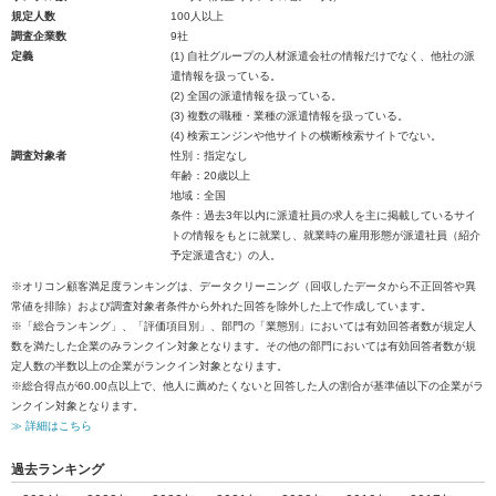
規定人数
100人以上
調査企業数
9社
定義
(1) 自社グループの人材派遣会社の情報だけでなく、他社の派
遣情報を扱っている。
(2) 全国の派遣情報を扱っている。
(3) 複数の職種・業種の派遣情報を扱っている。
(4) 検索エンジンや他サイトの横断検索サイトでない。
調査対象者
性別：指定なし
年齢：20歳以上
地域：全国
条件：過去3年以内に派遣社員の求人を主に掲載しているサイ
トの情報をもとに就業し、就業時の雇用形態が派遣社員（紹介
予定派遣含む）の人。
※オリコン顧客満足度ランキングは、データクリーニング（回収したデータから不正回答や異
常値を排除）および調査対象者条件から外れた回答を除外した上で作成しています。
※「総合ランキング」、「評価項目別」、部門の「業態別」においては有効回答者数が規定人
数を満たした企業のみランクイン対象となります。その他の部門においては有効回答者数が規
定人数の半数以上の企業がランクイン対象となります。
※総合得点が60.00点以上で、他人に薦めたくないと回答した人の割合が基準値以下の企業がラ
ンクイン対象となります。
≫ 詳細はこちら
過去ランキング