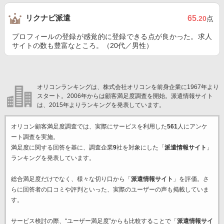
リクナビ派遣
65
.20
点
プロフィールの登録が感覚的に登録できる点が良かった。求人
サイトの数も豊富なところ。（20代／男性）
オリコンランキングは、株式会社オリコンを前身企業に1967年より
スタート。2006年からは顧客満足度調査を開始。派遣情報サイト
は、2015年よりランキングを発表しています。
オリコン顧客満足度調査では、実際にサービスを利用した
561
人にアンケ
ート調査を実施。
満足度に関する回答を基に、調査企業
9
社を対象にした「
派遣情報サイト
」
ランキングを発表しています。
総合満足度だけでなく、様々な切り口から「
派遣情報サイト
」を評価。さ
らに回答者の口コミや評判といった、実際のユーザーの声も掲載していま
す。
サービス検討の際、“ユーザー満足度”からも比較することで「
派遣情報サイ