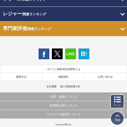
レジャー
関連ランキング
専門家評価
関連ランキング
オリコン顧客満足度調査とは
調査方法
掲載規約
お問い合わせ
会社概要
個人情報保護方針
引用・転載について
もくじ
利用者の声について
当サイトで公開されている情報（文字、写真、イラスト、画像データ等）及びこれらの配置・
編集および構造などについての著作権は株式会社oricon MEに帰属しております。
クッキーの使用について
当サイトに掲載している内容はすべてサービスの利用者が提出された見解・感想です。
これらの情報を権利者の許可なく無断転載・複製などの二次利用を行うことは固く禁じており
Top
弊社が内容について正確性を含め一切保証するものではありません。
ます。
このサイトでは Cookie を使用して、ユーザーに合わせたコンテンツや広告の表示、ソーシャル
© oricon ME inc.
弊社の見解・ 意見ではないことをご理解いただいた上でご覧ください。