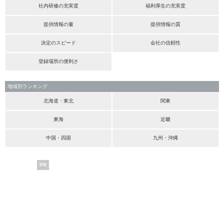
社内研修の充実度
福利厚生の充実度
提供情報の量
提供情報の質
決定のスピード
会社の信頼性
登録場所の便利さ
地域別ランキング
北海道・東北
関東
東海
近畿
中国・四国
九州・沖縄
PR