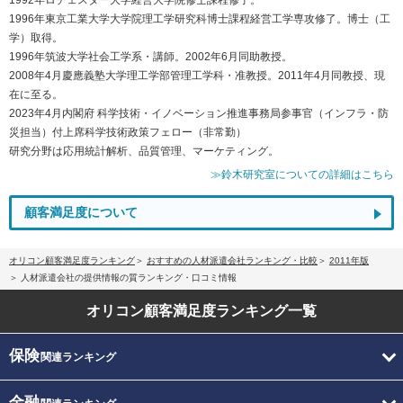
1996年東京工業大学大学院理工学研究科博士課程経営工学専攻修了。博士（工
学）取得。
1996年筑波大学社会工学系・講師。2002年6月同助教授。
2008年4月慶應義塾大学理工学部管理工学科・准教授。2011年4月同教授、現
在に至る。
2023年4月内閣府 科学技術・イノベーション推進事務局参事官（インフラ・防
災担当）付上席科学技術政策フェロー（非常勤）
研究分野は応用統計解析、品質管理、マーケティング。
≫鈴木研究室についての詳細はこちら
顧客満足度について
オリコン顧客満足度ランキング
おすすめの人材派遣会社ランキング・比較
2011年版
人材派遣会社の提供情報の質ランキング・口コミ情報
オリコン顧客満足度
ランキング一覧
保険
関連ランキング
金融