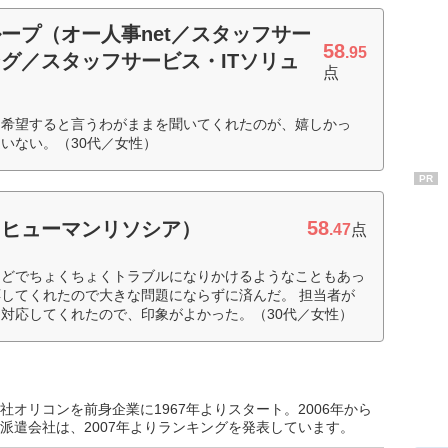
ープ（オー人事net／スタッフサー
58
.95
グ／スタッフサービス・ITソリュ
点
を希望すると言うわがままを聞いてくれたのが、嬉しかっ
いない。（30代／女性）
PR
58
（ヒューマンリソシア）
.47
点
などでちょくちょくトラブルになりかけるようなこともあっ
してくれたので大きな問題にならずに済んだ。 担当者が
対応してくれたので、印象がよかった。（30代／女性）
オリコンを前身企業に1967年よりスタート。2006年から
派遣会社は、2007年よりランキングを発表しています。