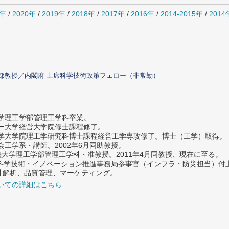
1年
/
2020年
/
2019年
/
2018年
/
2017年
/
2016年
/
2014-2015年
/
201
部教授／内閣府 上席科学技術政策フェロー（非常勤）
大学理工学部管理工学科卒業。
ター大学経営大学院修士課程修了。
大学大学院理工学研究科博士課程経営工学専攻修了。博士（工学）取得。
社会工学系・講師。2002年6月同助教授。
義塾大学理工学部管理工学科・准教授。2011年4月同教授、現在に至る。
府 科学技術・イノベーション推進事務局参事官（インフラ・防災担当）
計解析、品質管理、マーケティング。
いての詳細はこちら