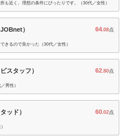
所も近く、理想の条件にぴったりです。（30代／女性）
64
OBnet）
.08
点
できるので良かった（30代／女性）
62
ナビスタッフ）
.80
点
代／男性）
60
スタッド）
.02
点
性）