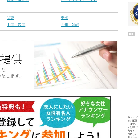
関東
東海
中国・四国
九州・沖縄
PR
当サイト
らの配置
ります。
とは固く
当サイト
作成した
出された