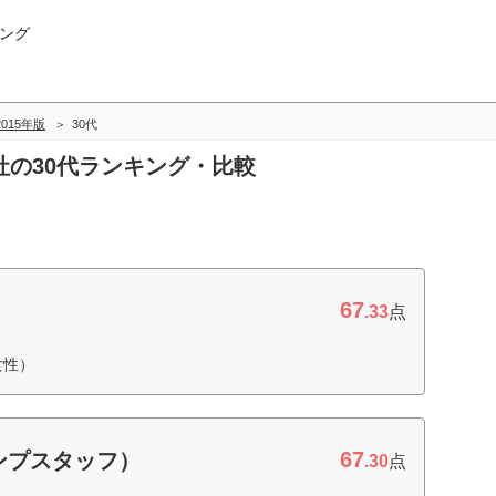
ング
-2015年版
30代
会社の30代ランキング・比較
67
.33
点
女性）
67
ンプスタッフ）
.30
点