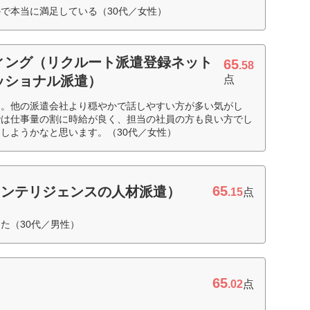
で本当に満足している（30代／女性）
ィング（リクルート派遣登録ネット
65
.58
ッショナル派遣）
点
た。他の派遣会社より穏やかで話しやすい方が多い気がし
では仕事量の割に時給が良く、担当の社員の方も良い方でし
しようかなと思います。（30代／女性）
65
インテリジェンスの人材派遣）
.15
点
た（30代／男性）
65
.02
点