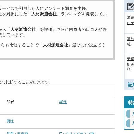
サービスを利用した
人にアンケート調査を実施。
社を対象にした「
人材派遣会社
」ランキングを発表してい
派
に
から「
人材派遣会社
」を評価。さらに回答者の口コミや評
載しています。
事務
社
からも比較することで「
人材派遣会社
」選びにお役立てく
派
組
説
えて比較することが出来ます。
記
30代
40代
特
男性
営業・販売系
IT・クリエイティブ系