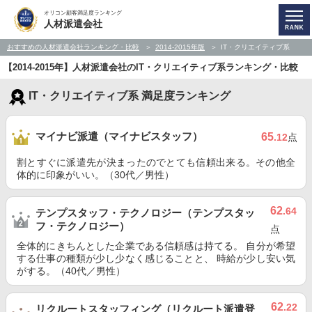
オリコン顧客満足度ランキング
人材派遣会社
おすすめの人材派遣会社ランキング・比較
2014-2015年版
IT・クリエイティブ系
【2014-2015年】人材派遣会社のIT・クリエイティブ系ランキング・比較
IT・クリエイティブ系 満足度ランキング
マイナビ派遣（マイナビスタッフ）
65
.12
点
割とすぐに派遣先が決まったのでとても信頼出来る。その他全
体的に印象がいい。（30代／男性）
62
.64
テンプスタッフ・テクノロジー（テンプスタッ
フ・テクノロジー）
点
全体的にきちんとした企業である信頼感は持てる。 自分が希望
する仕事の種類が少し少なく感じることと、 時給が少し安い気
がする。（40代／男性）
62
.22
リクルートスタッフィング（リクルート派遣登