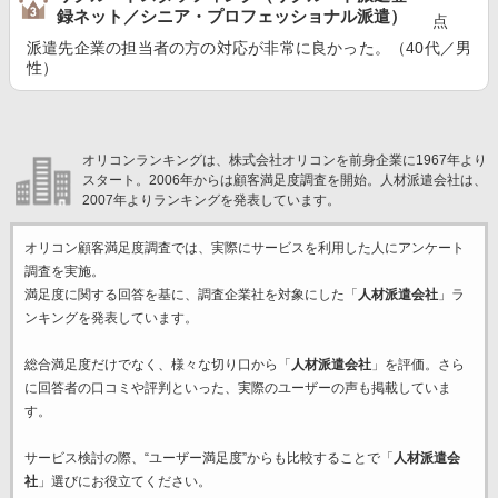
録ネット／シニア・プロフェッショナル派遣）
点
派遣先企業の担当者の方の対応が非常に良かった。（40代／男
性）
オリコンランキングは、株式会社オリコンを前身企業に1967年より
スタート。2006年からは顧客満足度調査を開始。人材派遣会社は、
2007年よりランキングを発表しています。
オリコン顧客満足度調査では、実際にサービスを利用した
人にアンケート
調査を実施。
満足度に関する回答を基に、調査企業
社を対象にした「
人材派遣会社
」ラ
ンキングを発表しています。
総合満足度だけでなく、様々な切り口から「
人材派遣会社
」を評価。さら
に回答者の口コミや評判といった、実際のユーザーの声も掲載していま
す。
サービス検討の際、“ユーザー満足度”からも比較することで「
人材派遣会
社
」選びにお役立てください。