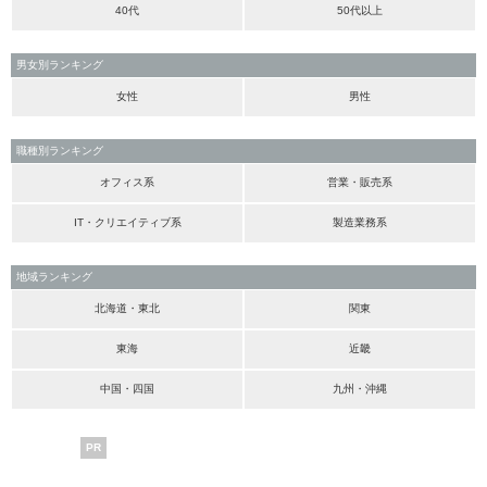
40代
50代以上
男女別ランキング
女性
男性
職種別ランキング
オフィス系
営業・販売系
IT・クリエイティブ系
製造業務系
地域ランキング
北海道・東北
関東
東海
近畿
中国・四国
九州・沖縄
PR