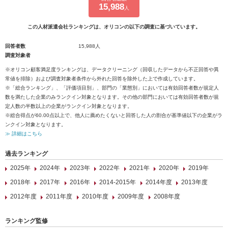
15,988
人
この人材派遣会社ランキングは、オリコンの以下の調査に基づいています。
回答者数
15,988人
調査対象者
※オリコン顧客満足度ランキングは、データクリーニング（回収したデータから不正回答や異
常値を排除）および調査対象者条件から外れた回答を除外した上で作成しています。
※「総合ランキング」、「評価項目別」、部門の「業態別」においては有効回答者数が規定人
数を満たした企業のみランクイン対象となります。その他の部門においては有効回答者数が規
定人数の半数以上の企業がランクイン対象となります。
※総合得点が60.00点以上で、他人に薦めたくないと回答した人の割合が基準値以下の企業がラ
ンクイン対象となります。
≫ 詳細はこちら
過去ランキング
2025年
2024年
2023年
2022年
2021年
2020年
2019年
2018年
2017年
2016年
2014-2015年
2014年度
2013年度
2012年度
2011年度
2010年度
2009年度
2008年度
ランキング監修