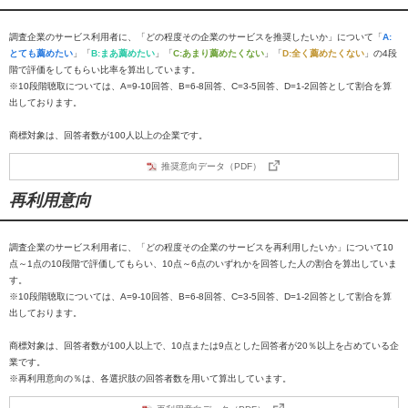
調査企業のサービス利用者に、「どの程度その企業のサービスを推奨したいか」について「
A:
とても薦めたい
」「
B:まあ薦めたい
」「
C:あまり薦めたくない
」「
D:全く薦めたくない
」の4段
階で評価をしてもらい比率を算出しています。
※10段階聴取については、A=9-10回答、B=6-8回答、C=3-5回答、D=1-2回答として割合を算
出しております。
商標対象は、回答者数が100人以上の企業です。
推奨意向データ（PDF）
再利用意向
調査企業のサービス利用者に、「どの程度その企業のサービスを再利用したいか」について10
点～1点の10段階で評価してもらい、10点～6点のいずれかを回答した人の割合を算出していま
す。
※10段階聴取については、A=9-10回答、B=6-8回答、C=3-5回答、D=1-2回答として割合を算
出しております。
商標対象は、回答者数が100人以上で、10点または9点とした回答者が20％以上を占めている企
業です。
※再利用意向の％は、各選択肢の回答者数を用いて算出しています。