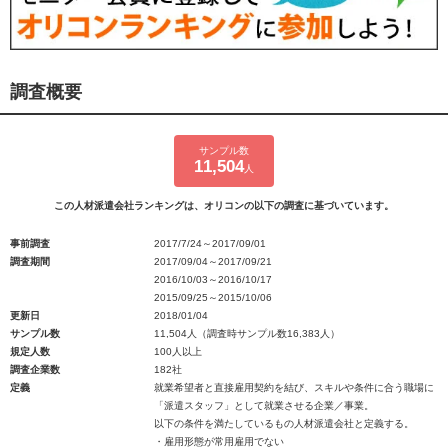
調査概要
サンプル数
11,504
人
この人材派遣会社ランキングは、オリコンの以下の調査に基づいています。
事前調査
2017/7/24～2017/09/01
調査期間
2017/09/04～2017/09/21
2016/10/03～2016/10/17
2015/09/25～2015/10/06
更新日
2018/01/04
サンプル数
11,504人（調査時サンプル数16,383人）
規定人数
100人以上
調査企業数
182社
定義
就業希望者と直接雇用契約を結び、スキルや条件に合う職場に
「派遣スタッフ」として就業させる企業／事業。
以下の条件を満たしているもの人材派遣会社と定義する。
・雇用形態が常用雇用でない