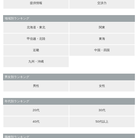
提供情報
交渉力
地域別ランキング
北海道・東北
関東
甲信越・北陸
東海
近畿
中国・四国
九州・沖縄
男女別ランキング
男性
女性
年代別ランキング
20代
30代
40代
50代以上
職種別ランキング