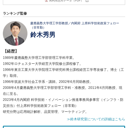
再利用意向データ（PDF）
ランキング監修
慶應義塾大学理工学部教授／内閣府 上席科学技術政策フェロー
（非常勤）
鈴木秀男
【経歴】
1989年慶應義塾大学理工学部管理工学科卒業。
1992年ロチェスター大学経営大学院修士課程修了。
1996年東京工業大学大学院理工学研究科博士課程経営工学専攻修了。博士（工
学）取得。
1996年筑波大学社会工学系・講師。2002年6月同助教授。
2008年4月慶應義塾大学理工学部管理工学科・准教授。2011年4月同教授、現
在に至る。
2023年4月内閣府 科学技術・イノベーション推進事務局参事官（インフラ・防
災担当）付上席科学技術政策フェロー（非常勤）
研究分野は応用統計解析、品質管理、マーケティング。
≫鈴木研究室についての詳細はこちら