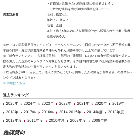
・首都圏と近畿を含む複数地域に登録拠点を持つ
・一般的な事務を含む複数の職種を扱っている
調査対象者
性別：指定なし
年齢：20歳以上
地域：全国
条件：過去5年以内に人材派遣会社から派遣された企業で勤務
経験がある人
※オリコン顧客満足度ランキングは、データクリーニング（回収したデータから不正回答や異
常値を排除）および調査対象者条件から外れた回答を除外した上で作成しています。
※「総合ランキング」、「評価項目別」、部門の「業態別」においては有効回答者数が規定人
数を満たした企業のみランクイン対象となります。その他の部門においては有効回答者数が規
定人数の半数以上の企業がランクイン対象となります。
※総合得点が60.00点以上で、他人に薦めたくないと回答した人の割合が基準値以下の企業がラ
ンクイン対象となります。
≫ 詳細はこちら
過去ランキング
2025年
2024年
2023年
2022年
2021年
2020年
2019年
2018年
2017年
2016年
2014-2015年
2014年度
2013年度
2012年度
2011年度
2010年度
2009年度
2008年度
推奨意向