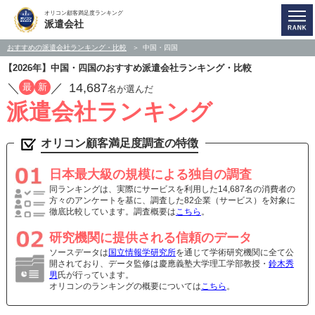
オリコン顧客満足度ランキング
派遣会社
おすすめの派遣会社ランキング・比較
中国・四国
【2026年】中国・四国のおすすめ派遣会社ランキング・比較
／
／
14,687
最
新
名が選んだ
派遣会社ランキング
オリコン顧客満足度調査の特徴
日本最大級の規模による独自の調査
同ランキングは、実際にサービスを利用した14,687名の消費者の
方々のアンケートを基に、調査した82企業（サービス）を対象に
徹底比較しています。調査概要は
こちら
。
研究機関に提供される信頼のデータ
ソースデータは
国立情報学研究所
を通じて学術研究機関に全て公
開されており、データ監修は慶應義塾大学理工学部教授・
鈴木秀
男
氏が行っています。
オリコンのランキングの概要については
こちら
。