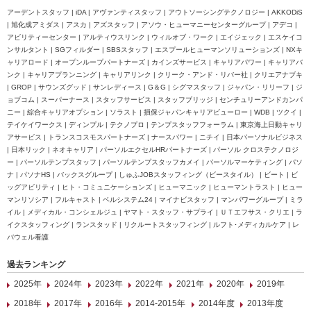
アーデントスタッフ | iDA | アヴァンティスタッフ | アウトソーシングテクノロジー | AKKODiS
| 旭化成アミダス | アスカ | アズスタッフ | アソウ・ヒューマニーセンターグループ | アデコ |
アビリティーセンター | アルティウスリンク | ウィルオブ・ワーク | エイジェック | エスケイコ
ンサルタント | SGフィルダー | SBSスタッフ | エスプールヒューマンソリューションズ | NXキ
ャリアロード | オープンループパートナーズ | カインズサービス | キャリアパワー | キャリアバ
ンク | キャリアプランニング | キャリアリンク | クリーク・アンド・リバー社 | クリエアナブキ
| GROP | サウンズグッド | サンレディース | G＆G | シグマスタッフ | ジャパン・リリーフ | ジ
ョブコム | スーパーナース | スタッフサービス | スタッフブリッジ | センチュリーアンドカンパ
ニー | 綜合キャリアオプション | ソラスト | 損保ジャパンキャリアビューロー | WDB | ツクイ |
テイケイワークス | ディンプル | テクノプロ | テンプスタッフフォーラム | 東京海上日動キャリ
アサービス | トランスコスモスパートナーズ | ナースパワー | ニチイ | 日本パーソナルビジネス
| 日本リック | ネオキャリア | パーソルエクセルHRパートナーズ | パーソル クロステクノロジ
ー | パーソルテンプスタッフ | パーソルテンプスタッフカメイ | パーソルマーケティング | パソ
ナ | パソナHS | バックスグループ | しゅふJOBスタッフィング（ビースタイル） | ビート | ビ
ッグアビリティ | ヒト・コミュニケーションズ | ヒューマニック | ヒューマントラスト | ヒュー
マンリソシア | フルキャスト | ベルシステム24 | マイナビスタッフ | マンパワーグループ | ミラ
イル | メディカル・コンシェルジュ | ヤマト・スタッフ・サプライ | ＵＴエフサス・クリエ | ラ
イクスタッフィング | ランスタッド | リクルートスタッフィング | ルフト･メディカルケア | レ
バウェル看護
過去ランキング
2025年
2024年
2023年
2022年
2021年
2020年
2019年
2018年
2017年
2016年
2014-2015年
2014年度
2013年度