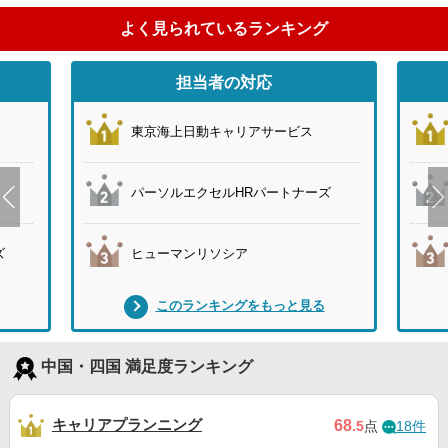
よく見られているランキング
担当者の対応
東京海上日動キャリアサービス
パーソルエクセルHRパートナーズ
ズ
ヒューマンリソシア
このランキングをもっと見る
中国・四国 満足度ランキング
キャリアプランニング
68
.5
点
18件