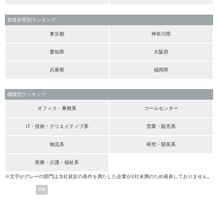
都道府県別ランキング
東京都
神奈川県
愛知県
大阪府
兵庫県
福岡県
職種別ランキング
オフィス・事務系
コールセンター
IT・技術・クリエイティブ系
営業・販売系
物流系
研究・開発系
医療・介護・福祉系
※文字がグレーの部門は当社規定の条件を満たした企業が2社未満のため発表しておりません。
PR