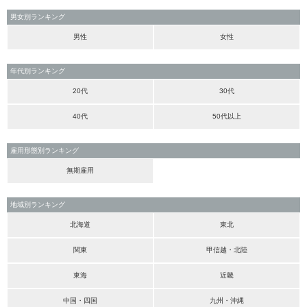
男女別ランキング
男性
女性
年代別ランキング
20代
30代
40代
50代以上
雇用形態別ランキング
無期雇用
地域別ランキング
北海道
東北
関東
甲信越・北陸
東海
近畿
中国・四国
九州・沖縄