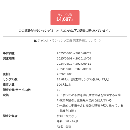
サンプル数
14,687
人
この派遣会社ランキングは、オリコンの以下の調査に基づいています。
ジャンル・ランキング定義 調査詳細について
事前調査
2025/06/05～2025/09/05
調査期間
2025/09/08～2025/10/06
2024/08/19～2024/09/11
2023/09/08～2023/09/25
更新日
2026/01/05
サンプル数
14,687人（調査時サンプル数16,415人）
規定人数
100人以上
調査企業(サービス)数
82
定義
以下すべての条件を満たす労働者を派遣する企業
1)就業希望者と直接雇用契約を結んでいる
2)一般的な事務を含む複数の職種を取り扱っている
（職種別は除く）
調査対象者
性別：指定なし
年齢：20～69歳
地域：全国