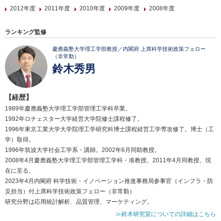
2012年度
2011年度
2010年度
2009年度
2008年度
ランキング監修
慶應義塾大学理工学部教授／内閣府 上席科学技術政策フェロー
（非常勤）
鈴木秀男
【経歴】
1989年慶應義塾大学理工学部管理工学科卒業。
1992年ロチェスター大学経営大学院修士課程修了。
1996年東京工業大学大学院理工学研究科博士課程経営工学専攻修了。博士（工
学）取得。
1996年筑波大学社会工学系・講師。2002年6月同助教授。
2008年4月慶應義塾大学理工学部管理工学科・准教授。2011年4月同教授、現
在に至る。
2023年4月内閣府 科学技術・イノベーション推進事務局参事官（インフラ・防
災担当）付上席科学技術政策フェロー（非常勤）
研究分野は応用統計解析、品質管理、マーケティング。
≫鈴木研究室についての詳細はこちら