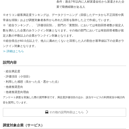
条件：過去7年以内に人材派遣会社から派遣された企
業で勤務経験がある人
※オリコン顧客満足度ランキングは、データクリーニング（回収したデータから不正回答や異
常値を排除）および調査対象者条件から外れた回答を除外した上で作成しています。
※「総合ランキング」、「評価項目別」、部門の「業態別」においては有効回答者数が規定人
数を満たした企業のみランクイン対象となります。その他の部門においては有効回答者数が規
定人数の半数以上の企業がランクイン対象となります。
※総合得点が60.0点以上で、他人に薦めたくないと回答した人の割合が基準値以下の企業がラ
ンクイン対象となります。
≫ 詳細はこちら
設問内容
・総合満足度
・評価項目（小項目）
・利用した感想（良かった点・悪かった点）
・他者推奨意向
・他者推奨意向理由
アンケート調査を実施した際の質問事項です。満足度評価項目のほか、該当サービスの利用状況や検討内
容を質問しています。
その他の設問内容はこちら
調査対象企業（サービス）