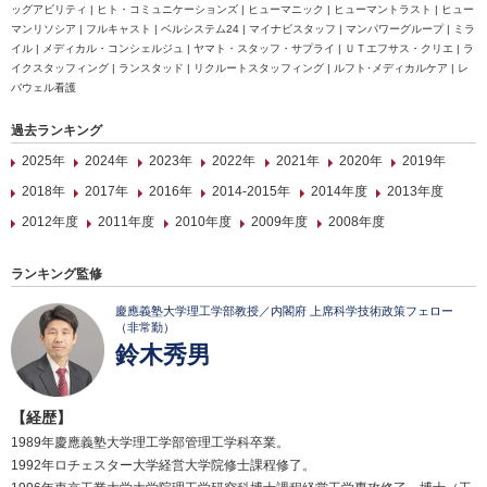
ッグアビリティ | ヒト・コミュニケーションズ | ヒューマニック | ヒューマントラスト | ヒュー
マンリソシア | フルキャスト | ベルシステム24 | マイナビスタッフ | マンパワーグループ | ミラ
イル | メディカル・コンシェルジュ | ヤマト・スタッフ・サプライ | ＵＴエフサス・クリエ | ラ
イクスタッフィング | ランスタッド | リクルートスタッフィング | ルフト･メディカルケア | レ
バウェル看護
過去ランキング
2025年
2024年
2023年
2022年
2021年
2020年
2019年
2018年
2017年
2016年
2014-2015年
2014年度
2013年度
2012年度
2011年度
2010年度
2009年度
2008年度
ランキング監修
慶應義塾大学理工学部教授／内閣府 上席科学技術政策フェロー
（非常勤）
鈴木秀男
【経歴】
1989年慶應義塾大学理工学部管理工学科卒業。
1992年ロチェスター大学経営大学院修士課程修了。