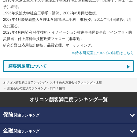
1996年東京工業大学大学院理工学研究科博士課程経営工学専攻修了。博士（工
学）取得。
1996年筑波大学社会工学系・講師。2002年6月同助教授。
2008年4月慶應義塾大学理工学部管理工学科・准教授。2011年4月同教授、現
在に至る。
2023年4月内閣府 科学技術・イノベーション推進事務局参事官（インフラ・防
災担当）付上席科学技術政策フェロー（非常勤）
研究分野は応用統計解析、品質管理、マーケティング。
≫鈴木研究室についての詳細はこちら
顧客満足度について
オリコン顧客満足度ランキング
おすすめの派遣会社ランキング・比較
派遣会社の交渉力ランキング・口コミ情報
オリコン顧客満足度
ランキング一覧
保険
関連ランキング
金融
関連ランキング