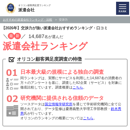
オリコン顧客満足度ランキング
派遣会社
おすすめの派遣会社ランキング・比較
交渉力
【2026年】交渉力が強い派遣会社おすすめランキング・口コミ
／
／
14,687
最
新
名が選んだ
派遣会社ランキング
オリコン顧客満足度調査の特徴
日本最大級の規模による独自の調査
同ランキングは、実際にサービスを利用した14,687名の消費者の
方々のアンケートを基に、調査した82企業（サービス）を対象に
徹底比較しています。調査概要は
こちら
。
研究機関に提供される信頼のデータ
ソースデータは
国立情報学研究所
を通じて学術研究機関に全て公
開されており、データ監修は慶應義塾大学理工学部教授・
鈴木秀
男
氏が行っています。
オリコンのランキングの概要については
こちら
。