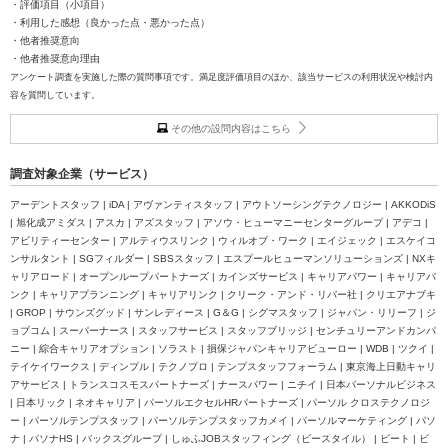
・評価項目（小項目）
・利用した感想（良かった点・悪かった点）
・他者推奨意向
・他者推奨意向理由
アンケート調査を実施した際の質問事項です。満足度評価項目のほか、該当サービスの利用状況や検討内
容を質問しています。
その他の設問内容はこちら
調査対象企業（サービス）
アーデントスタッフ | iDA | アヴァンティスタッフ | アウトソーシングテクノロジー | AKKODiS
| 旭化成アミダス | アスカ | アズスタッフ | アソウ・ヒューマニーセンターグループ | アデコ |
アビリティーセンター | アルティウスリンク | ウィルオブ・ワーク | エイジェック | エスケイコ
ンサルタント | SGフィルダー | SBSスタッフ | エスプールヒューマンソリューションズ | NXキ
ャリアロード | オープンループパートナーズ | カインズサービス | キャリアパワー | キャリアバ
ンク | キャリアプランニング | キャリアリンク | クリーク・アンド・リバー社 | クリエアナブキ
| GROP | サウンズグッド | サンレディース | G＆G | シグマスタッフ | ジャパン・リリーフ | ジ
ョブコム | スーパーナース | スタッフサービス | スタッフブリッジ | センチュリーアンドカンパ
ニー | 綜合キャリアオプション | ソラスト | 損保ジャパンキャリアビューロー | WDB | ツクイ |
テイケイワークス | ディンプル | テクノプロ | テンプスタッフフォーラム | 東京海上日動キャリ
アサービス | トランスコスモスパートナーズ | ナースパワー | ニチイ | 日本パーソナルビジネス
| 日本リック | ネオキャリア | パーソルエクセルHRパートナーズ | パーソル クロステクノロジ
ー | パーソルテンプスタッフ | パーソルテンプスタッフカメイ | パーソルマーケティング | パソ
ナ | パソナHS | バックスグループ | しゅふJOBスタッフィング（ビースタイル） | ビート | ビ