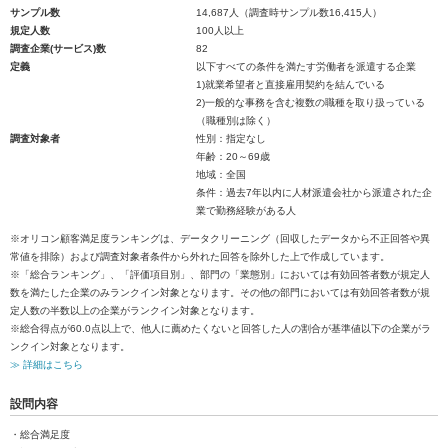
サンプル数
14,687人（調査時サンプル数16,415人）
規定人数
100人以上
調査企業(サービス)数
82
定義
以下すべての条件を満たす労働者を派遣する企業
1)就業希望者と直接雇用契約を結んでいる
2)一般的な事務を含む複数の職種を取り扱っている
（職種別は除く）
調査対象者
性別：指定なし
年齢：20～69歳
地域：全国
条件：過去7年以内に人材派遣会社から派遣された企
業で勤務経験がある人
※オリコン顧客満足度ランキングは、データクリーニング（回収したデータから不正回答や異
常値を排除）および調査対象者条件から外れた回答を除外した上で作成しています。
※「総合ランキング」、「評価項目別」、部門の「業態別」においては有効回答者数が規定人
数を満たした企業のみランクイン対象となります。その他の部門においては有効回答者数が規
定人数の半数以上の企業がランクイン対象となります。
※総合得点が60.0点以上で、他人に薦めたくないと回答した人の割合が基準値以下の企業がラ
ンクイン対象となります。
≫ 詳細はこちら
設問内容
・総合満足度