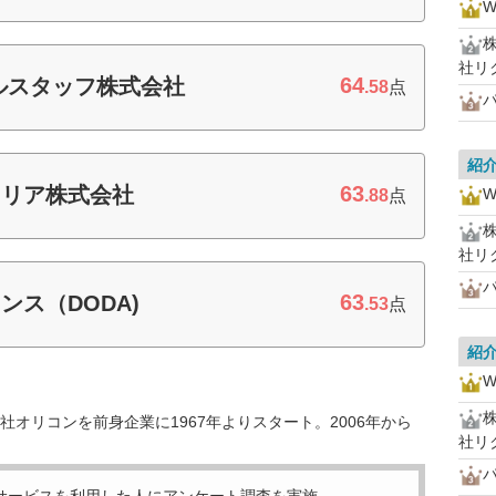
社リ
64
ルスタッフ株式会社
.58
点
紹
63
ャリア株式会社
.88
点
社リ
63
ス（DODA)
.53
点
紹
オリコンを前身企業に1967年よりスタート。2006年から
社リ