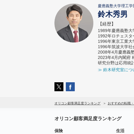
慶應義塾大学理工学
鈴木秀男
【経歴】
1989年慶應義塾
1992年ロチェス
1996年東京工業
1996年筑波大学
2008年4月慶應
2023年4月内閣
研究分野は応用統
≫ 鈴木研究室につ
オリコン顧客満足度ランキング
おすすめの転職・
オリコン顧客満足度ランキング
保険
生活