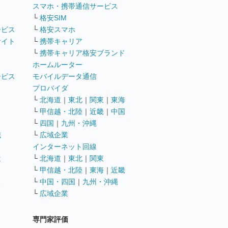
ト
スマホ・携帯通信サービス
└
格安SIM
ービス
└
格安スマホ
サイト
└
携帯キャリア
└
携帯キャリア格安ブランド
ホームルーター
ービス
モバイルデータ通信
ト
プロバイダ
└
北海道
｜
東北
｜
関東
｜
東海
└
甲信越・北陸
｜
近畿
｜
中国
└
四国
｜
九州・沖縄
職
└
広域企業
インターネット回線
遣
└
北海道
｜
東北
｜
関東
└
甲信越・北陸
｜
東海
｜
近畿
ス
└
中国・四国
｜
九州・沖縄
└
広域企業
専門家評価