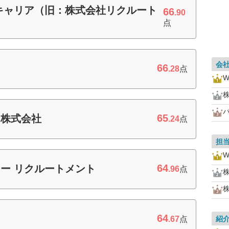
キャリア（旧：株式会社リクルート
66
.90
点
会
66
.28
点
65
ン株式会社
.24
点
担
64
ー リクルートメント
.96
点
64
.67
点
紹