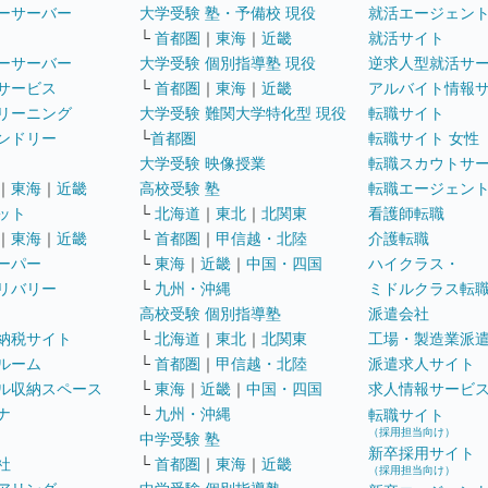
ーサーバー
大学受験 塾・予備校 現役
就活エージェン
└
首都圏
｜
東海
｜
近畿
就活サイト
ーサーバー
大学受験 個別指導塾 現役
逆求人型就活サ
サービス
└
首都圏
｜
東海
｜
近畿
アルバイト情報
リーニング
大学受験 難関大学特化型 現役
転職サイト
ンドリー
└
首都圏
転職サイト 女性
大学受験 映像授業
転職スカウトサ
｜
東海
｜
近畿
高校受験 塾
転職エージェン
ット
└
北海道
｜
東北
｜
北関東
看護師転職
｜
東海
｜
近畿
└
首都圏
｜
甲信越・北陸
介護転職
ーパー
└
東海
｜
近畿
｜
中国・四国
ハイクラス・
リバリー
└
九州・沖縄
ミドルクラス転
高校受験 個別指導塾
派遣会社
納税サイト
└
北海道
｜
東北
｜
北関東
工場・製造業派
ルーム
└
首都圏
｜
甲信越・北陸
派遣求人サイト
ル収納スペース
└
東海
｜
近畿
｜
中国・四国
求人情報サービ
ナ
└
九州・沖縄
転職サイト
（採用担当向け）
中学受験 塾
新卒採用サイト
社
└
首都圏
｜
東海
｜
近畿
（採用担当向け）