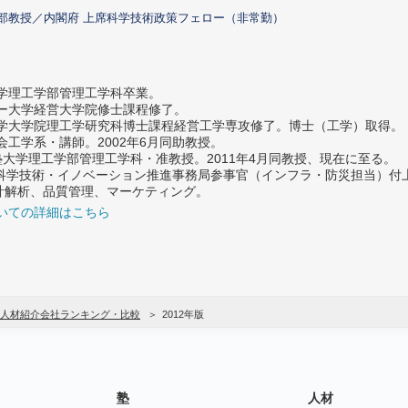
部教授／内閣府 上席科学技術政策フェロー（非常勤）
大学理工学部管理工学科卒業。
ター大学経営大学院修士課程修了。
大学大学院理工学研究科博士課程経営工学専攻修了。博士（工学）取得。
社会工学系・講師。2002年6月同助教授。
義塾大学理工学部管理工学科・准教授。2011年4月同教授、現在に至る。
府 科学技術・イノベーション推進事務局参事官（インフラ・防災担当）
計解析、品質管理、マーケティング。
いての詳細はこちら
人材紹介会社ランキング・比較
2012年版
塾
人材