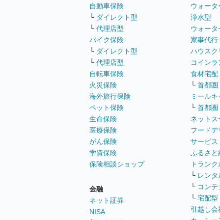
自動車保険
ウォータ
└
ダイレクト型
浄水型
└
代理店型
ウォータ
バイク保険
家事代行
└
ダイレクト型
ハウスク
└
代理店型
コインラ
自転車保険
食材宅配
火災保険
└
首都圏
海外旅行保険
ミールキ
ペット保険
└
首都圏
生命保険
ネットス
医療保険
フードデ
がん保険
サービス
学資保険
ふるさと
保険相談ショップ
トランク
└
レンタ
└
コンテ
金融
└
宅配型
ネット証券
引越し会
NISA