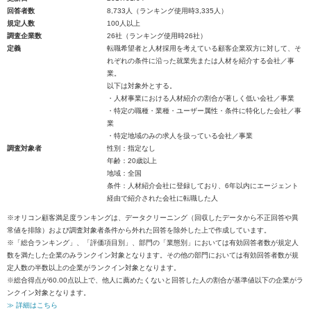
回答者数
8,733人（ランキング使用時3,335人）
規定人数
100人以上
調査企業数
26社（ランキング使用時26社）
定義
転職希望者と人材採用を考えている顧客企業双方に対して、そ
れぞれの条件に沿った就業先または人材を紹介する会社／事
業。
以下は対象外とする。
・人材事業における人材紹介の割合が著しく低い会社／事業
・特定の職種・業種・ユーザー属性・条件に特化した会社／事
業
・特定地域のみの求人を扱っている会社／事業
調査対象者
性別：指定なし
年齢：20歳以上
地域：全国
条件：人材紹介会社に登録しており、6年以内にエージェント
経由で紹介された会社に転職した人
※オリコン顧客満足度ランキングは、データクリーニング（回収したデータから不正回答や異
常値を排除）および調査対象者条件から外れた回答を除外した上で作成しています。
※「総合ランキング」、「評価項目別」、部門の「業態別」においては有効回答者数が規定人
数を満たした企業のみランクイン対象となります。その他の部門においては有効回答者数が規
定人数の半数以上の企業がランクイン対象となります。
※総合得点が60.00点以上で、他人に薦めたくないと回答した人の割合が基準値以下の企業がラ
ンクイン対象となります。
≫ 詳細はこちら