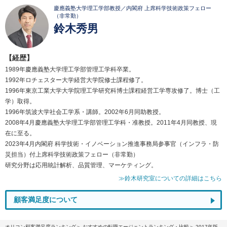
慶應義塾大学理工学部教授／内閣府 上席科学技術政策フェロー
（非常勤）
鈴木秀男
【経歴】
1989年慶應義塾大学理工学部管理工学科卒業。
1992年ロチェスター大学経営大学院修士課程修了。
1996年東京工業大学大学院理工学研究科博士課程経営工学専攻修了。博士（工
学）取得。
1996年筑波大学社会工学系・講師。2002年6月同助教授。
2008年4月慶應義塾大学理工学部管理工学科・准教授。2011年4月同教授、現
在に至る。
2023年4月内閣府 科学技術・イノベーション推進事務局参事官（インフラ・防
災担当）付上席科学技術政策フェロー（非常勤）
研究分野は応用統計解析、品質管理、マーケティング。
≫鈴木研究室についての詳細はこちら
顧客満足度について
オリコン顧客満足度ランキング
おすすめの転職エージェントランキング・比較
2017年版