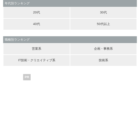
年代別ランキング
20代
30代
40代
50代以上
職種別ランキング
営業系
企画・事務系
IT技術・クリエイティブ系
技術系
PR