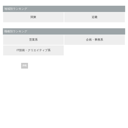
地域別ランキング
関東
近畿
職種別ランキング
営業系
企画・事務系
IT技術・クリエイティブ系
PR