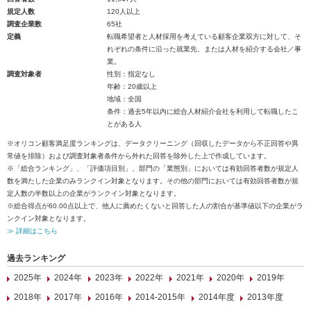
規定人数
120人以上
調査企業数
65社
定義
転職希望者と人材採用を考えている顧客企業双方に対して、そ
れぞれの条件に沿った就業先、または人材を紹介する会社／事
業。
調査対象者
性別：指定なし
年齢：20歳以上
地域：全国
条件：過去5年以内に総合人材紹介会社を利用して転職したこ
とがある人
※オリコン顧客満足度ランキングは、データクリーニング（回収したデータから不正回答や異
常値を排除）および調査対象者条件から外れた回答を除外した上で作成しています。
※「総合ランキング」、「評価項目別」、部門の「業態別」においては有効回答者数が規定人
数を満たした企業のみランクイン対象となります。その他の部門においては有効回答者数が規
定人数の半数以上の企業がランクイン対象となります。
※総合得点が60.00点以上で、他人に薦めたくないと回答した人の割合が基準値以下の企業がラ
ンクイン対象となります。
≫ 詳細はこちら
過去ランキング
2025年
2024年
2023年
2022年
2021年
2020年
2019年
2018年
2017年
2016年
2014-2015年
2014年度
2013年度