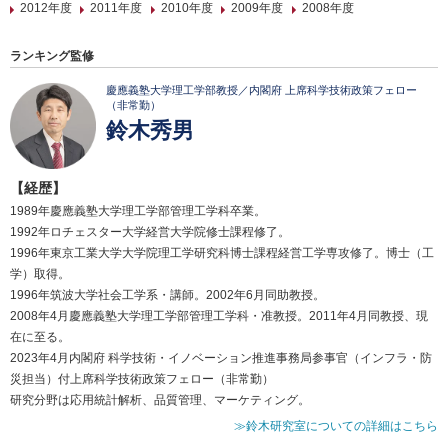
2012年度
2011年度
2010年度
2009年度
2008年度
ランキング監修
慶應義塾大学理工学部教授／内閣府 上席科学技術政策フェロー
（非常勤）
鈴木秀男
【経歴】
1989年慶應義塾大学理工学部管理工学科卒業。
1992年ロチェスター大学経営大学院修士課程修了。
1996年東京工業大学大学院理工学研究科博士課程経営工学専攻修了。博士（工
学）取得。
1996年筑波大学社会工学系・講師。2002年6月同助教授。
2008年4月慶應義塾大学理工学部管理工学科・准教授。2011年4月同教授、現
在に至る。
2023年4月内閣府 科学技術・イノベーション推進事務局参事官（インフラ・防
災担当）付上席科学技術政策フェロー（非常勤）
研究分野は応用統計解析、品質管理、マーケティング。
≫鈴木研究室についての詳細はこちら