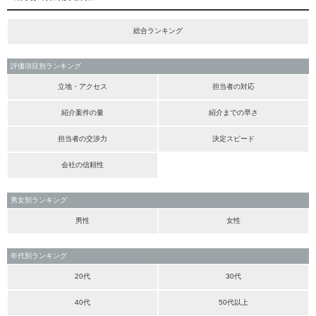
総合ランキング
評価項目別ランキング
立地・アクセス
担当者の対応
紹介案件の量
紹介までの早さ
担当者の交渉力
決定スピード
会社の信頼性
男女別ランキング
男性
女性
年代別ランキング
20代
30代
40代
50代以上