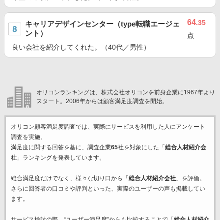
64
.35
キャリアデザインセンター（type転職エージェ
ント）
点
良い会社を紹介してくれた。（40代／男性）
オリコンランキングは、株式会社オリコンを前身企業に1967年より
スタート。2006年からは顧客満足度調査を開始。
オリコン顧客満足度調査では、実際にサービスを利用した
人にアンケート
調査を実施。
満足度に関する回答を基に、調査企業
65
社を対象にした「
総合人材紹介会
社
」ランキングを発表しています。
総合満足度だけでなく、様々な切り口から「
総合人材紹介会社
」を評価。
さらに回答者の口コミや評判といった、実際のユーザーの声も掲載してい
ます。
サービス検討の際、“ユーザー満足度”からも比較することで「
総合人材紹介