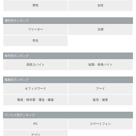
男性
女性
属性別ランキング
フリーター
主婦
学生
条件別ランキング
高収入バイト
短期・単発バイト
職種別ランキング
オフィスワーク
フード
製造・軽作業・運送・建築
販売・接客
デバイス別ランキング
PC
スマートフォン
アプリ