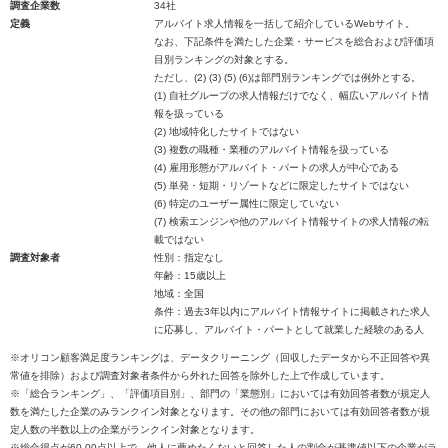
調査企業数
34社
定義
アルバイト求人情報を一括して紹介しているWebサイト。
なお、下記条件を満たした企業・サービスを総合および評価項
目別ランキングの対象とする。
ただし、(2) (3) (5) (6)は部門別ランキングでは例外とする。
(1) 自社グループの求人情報だけでなく、幅広いアルバイト情
報を扱っている
(2) 地域特化したサイトではない
(3) 複数の職種・業種のアルバイト情報を扱っている
(4) 雇用形態がアルバイト・パートの求人が中心である
(5) 単発・短期・リゾートなどに限定したサイトではない
(6) 特定のユーザー属性に限定していない
(7) 検索エンジンや他のアルバイト情報サイトの求人情報の転
載ではない
調査対象者
性別：指定なし
年齢：15歳以上
地域：全国
条件：過去3年以内にアルバイト情報サイトに掲載された求人
に応募し、アルバイト・パートとして就業した経験のある人
※オリコン顧客満足度ランキングは、データクリーニング（回収したデータから不正回答や異
常値を排除）および調査対象者条件から外れた回答を除外した上で作成しています。
※「総合ランキング」、「評価項目別」、部門の「業態別」においては有効回答者数が規定人
数を満たした企業のみランクイン対象となります。その他の部門においては有効回答者数が規
定人数の半数以上の企業がランクイン対象となります。
※総合得点が60.00点以上で、他人に薦めたくないと回答した人の割合が基準値以下の企業がラ