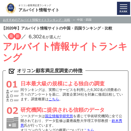
オリコン顧客満足度ランキング
アルバイト情報サイト
おすすめのアルバイト情報サイトランキング・比較
中国・四国
【2020年】アルバイト情報サイトの中国・四国ランキング・比較
／
／
6,302
最
新
名が選んだ
アルバイト情報サイトランキ
ング
オリコン顧客満足度調査の特徴
日本最大級の規模による独自の調査
同ランキングは、実際にサービスを利用した6,302名の消費者の
方々のアンケートを基に、調査企業34社を対象に徹底比較してい
ます。調査概要は
こちら
。
研究機関に提供される信頼のデータ
ソースデータは
国立情報学研究所
を通じて学術研究機関に全て公
開されており、データ監修は慶應義塾大学理工学部教授・
鈴木秀
男
氏が行っています。
オリコンのランキングの概要については
こちら
。