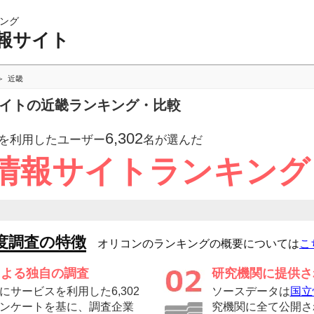
ング
報サイト
近畿
サイトの近畿ランキング・比較
6,302
を利用したユーザー
名が選んだ
情報サイトランキング
度調査の特徴
オリコンのランキングの概要については
こ
による独自の調査
研究機関に提供さ
サービスを利用した6,302
ソースデータは
国立
ンケートを基に、調査企業
究機関に全て公開さ