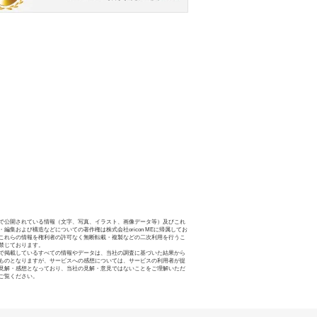
で公開されている情報（文字、写真、イラスト、画像データ等）及びこれ
・編集および構造などについての著作権は株式会社oricon MEに帰属してお
これらの情報を権利者の許可なく無断転載・複製などの二次利用を行うこ
禁じております。
で掲載しているすべての情報やデータは、当社の調査に基づいた結果から
ものとなりますが、サービスへの感想については、サービスの利用者が提
見解・感想となっており、当社の見解・意見ではないことをご理解いただ
ご覧ください。