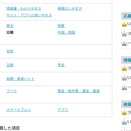
情報量・わかりやすさ
検索のしやすさ
サイト・アプリの使いやすさ
応
L
東北
関東
近畿
中国・四国
女性
情
主婦
学生
L
短期・単発バイト
フード
製造・軽作業・運送・建築
検
スマートフォン
アプリ
L
重視した項目