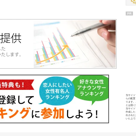
PR
当サイト
らの配置
ります。
とは固く
当サイト
作成した
出された
いた上で