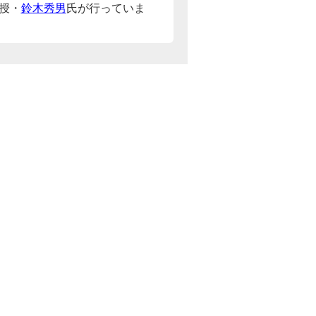
授・
鈴木秀男
氏が行っていま