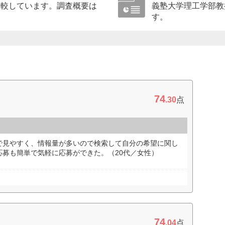
比較しています。調査概要は
義塾大学理工学部教
す。
74
.30
点
で見やすく、情報量が多いので検索して自分の希望に関し
応募も簡単で気軽に応募ができた。（20代／女性）
74
.04
点