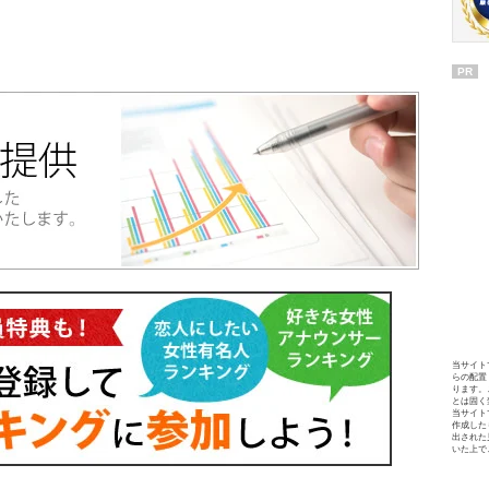
PR
当サイト
らの配置
ります。
とは固く
当サイト
作成した
出された
いた上で