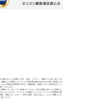
で公開されている情報（文字、写真、イラスト、画像データ等）及びこれ
・編集および構造などについての著作権は株式会社oricon MEに帰属してお
これらの情報を権利者の許可なく無断転載・複製などの二次利用を行うこ
禁じております。
で掲載しているすべての情報やデータは、当社の調査に基づいた結果から
ものとなりますが、サービスへの感想については、サービスの利用者が提
見解・感想となっており、当社の見解・意見ではないことをご理解いただ
ご覧ください。