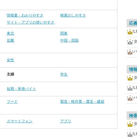
情報量・わかりやすさ
検索のしやすさ
サイト・アプリの使いやすさ
応
L
東北
関東
近畿
中国・四国
女性
情
主婦
学生
L
短期・単発バイト
フード
製造・軽作業・運送・建築
検
スマートフォン
アプリ
L