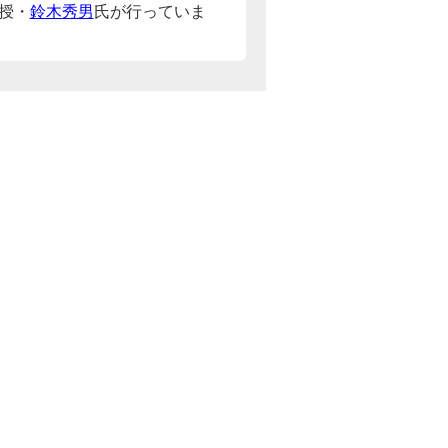
授・
鈴木秀男
氏が行っていま