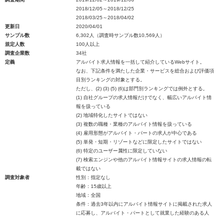
2018/12/05～2018/12/25
2018/03/25～2018/04/02
更新日
2020/04/01
サンプル数
6,302人（調査時サンプル数10,569人）
規定人数
100人以上
調査企業数
34社
定義
アルバイト求人情報を一括して紹介しているWebサイト。
なお、下記条件を満たした企業・サービスを総合および評価項
目別ランキングの対象とする。
ただし、(2) (3) (5) (6)は部門別ランキングでは例外とする。
(1) 自社グループの求人情報だけでなく、幅広いアルバイト情
報を扱っている
(2) 地域特化したサイトではない
(3) 複数の職種・業種のアルバイト情報を扱っている
(4) 雇用形態がアルバイト・パートの求人が中心である
(5) 単発・短期・リゾートなどに限定したサイトではない
(6) 特定のユーザー属性に限定していない
(7) 検索エンジンや他のアルバイト情報サイトの求人情報の転
載ではない
調査対象者
性別：指定なし
年齢：15歳以上
地域：全国
条件：過去3年以内にアルバイト情報サイトに掲載された求人
に応募し、アルバイト・パートとして就業した経験のある人