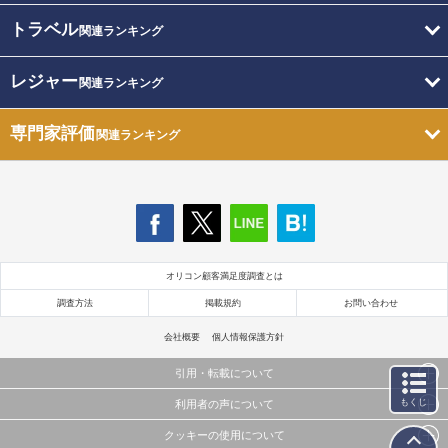
トラベル
関連ランキング
レジャー
関連ランキング
専門家評価
関連ランキング
オリコン顧客満足度調査とは
調査方法
掲載規約
お問い合わせ
会社概要
個人情報保護方針
引用・転載について
もくじ
利用者の声について
当サイトで公開されている情報（文字、写真、イラスト、画像データ等）及びこれらの配置・
編集および構造などについての著作権は株式会社oricon MEに帰属しております。
クッキーの使用について
当サイトに掲載している内容はすべてサービスの利用者が提出された見解・感想です。
これらの情報を権利者の許可なく無断転載・複製などの二次利用を行うことは固く禁じており