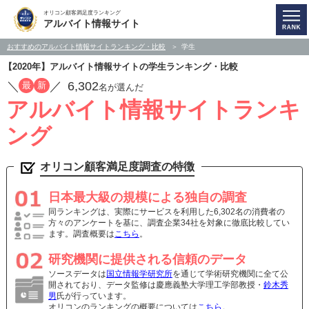
オリコン顧客満足度ランキング
アルバイト情報サイト
おすすめのアルバイト情報サイトランキング・比較
学生
【2020年】アルバイト情報サイトの学生ランキング・比較
／
／
6,302
最
新
名が選んだ
アルバイト情報サイトランキ
ング
オリコン顧客満足度調査の特徴
日本最大級の規模による独自の調査
同ランキングは、実際にサービスを利用した6,302名の消費者の
方々のアンケートを基に、調査企業34社を対象に徹底比較してい
ます。調査概要は
こちら
。
研究機関に提供される信頼のデータ
ソースデータは
国立情報学研究所
を通じて学術研究機関に全て公
開されており、データ監修は慶應義塾大学理工学部教授・
鈴木秀
男
氏が行っています。
オリコンのランキングの概要については
こちら
。