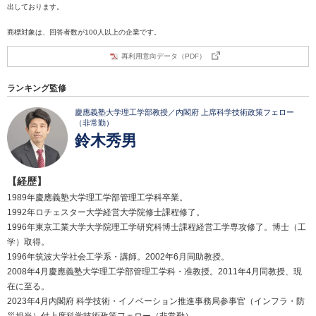
出しております。
商標対象は、回答者数が100人以上の企業です。
再利用意向データ（PDF）
ランキング監修
慶應義塾大学理工学部教授／内閣府 上席科学技術政策フェロー
（非常勤）
鈴木秀男
【経歴】
1989年慶應義塾大学理工学部管理工学科卒業。
1992年ロチェスター大学経営大学院修士課程修了。
1996年東京工業大学大学院理工学研究科博士課程経営工学専攻修了。博士（工
学）取得。
1996年筑波大学社会工学系・講師。2002年6月同助教授。
2008年4月慶應義塾大学理工学部管理工学科・准教授。2011年4月同教授、現
在に至る。
2023年4月内閣府 科学技術・イノベーション推進事務局参事官（インフラ・防
災担当）付上席科学技術政策フェロー（非常勤）