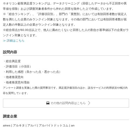
※オリコン顧客満足度ランキングは、データクリーニング（回収したデータから不正回答や異
常値を排除）および調査対象者条件から外れた回答を除外した上で作成しています。
※「総合ランキング」、「評価項目別」、部門の「業態別」においては有効回答者数が規定人
数を満たした企業のみランクイン対象となります。その他の部門においては有効回答者数が規
定人数の半数以上の企業がランクイン対象となります。
※総合得点が60.00点以上で、他人に薦めたくないと回答した人の割合が基準値以下の企業がラ
ンクイン対象となります。
≫ 詳細はこちら
設問内容
・総合満足度
・評価項目（小項目）
・利用した感想（良かった点・悪かった点）
・他者推奨意向
・他者推奨意向理由
アンケート調査を実施した際の質問事項です。満足度評価項目のほか、該当サービスの利用状況や検討内
容を質問しています。
その他の設問内容はこちら
調査企業
aines | アルキタ | アルパ | アルバイトドットコム | an