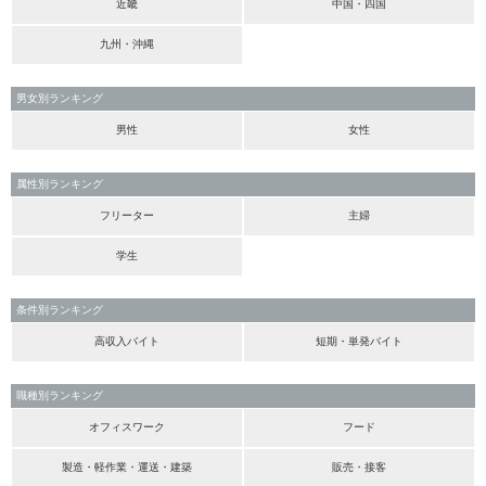
近畿
中国・四国
九州・沖縄
男女別ランキング
男性
女性
属性別ランキング
フリーター
主婦
学生
条件別ランキング
高収入バイト
短期・単発バイト
職種別ランキング
オフィスワーク
フード
製造・軽作業・運送・建築
販売・接客