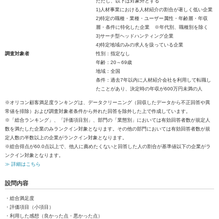
ただし、以下は対象外とする
1)人材事業における人材紹介の割合が著しく低い企業
2)特定の職種・業種・ユーザー属性・年齢層・年収
層・条件に特化した企業 ※年代別、職種別を除く
3)サーチ型ヘッドハンティング企業
4)特定地域のみの求人を扱っている企業
調査対象者
性別：指定なし
年齢：20～69歳
地域：全国
条件：過去7年以内に人材紹介会社を利用して転職し
たことがあり、決定時の年収が600万円未満の人
※オリコン顧客満足度ランキングは、データクリーニング（回収したデータから不正回答や異
常値を排除）および調査対象者条件から外れた回答を除外した上で作成しています。
※「総合ランキング」、「評価項目別」、部門の「業態別」においては有効回答者数が規定人
数を満たした企業のみランクイン対象となります。その他の部門においては有効回答者数が規
定人数の半数以上の企業がランクイン対象となります。
※総合得点が60.0点以上で、他人に薦めたくないと回答した人の割合が基準値以下の企業がラ
ンクイン対象となります。
≫ 詳細はこちら
設問内容
・総合満足度
・評価項目（小項目）
・利用した感想（良かった点・悪かった点）