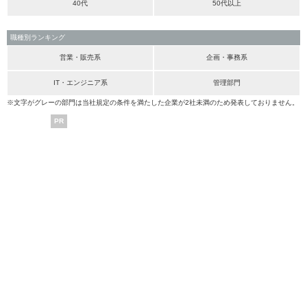
40代
50代以上
職種別ランキング
営業・販売系
企画・事務系
IT・エンジニア系
管理部門
※文字がグレーの部門は当社規定の条件を満たした企業が2社未満のため発表しておりません。
PR