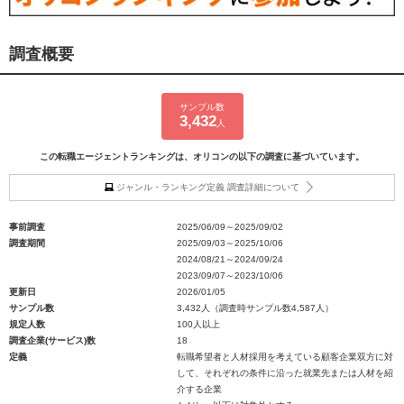
調査概要
サンプル数
3,432
人
この転職エージェントランキングは、オリコンの以下の調査に基づいています。
ジャンル・ランキング定義 調査詳細について
事前調査
2025/06/09～2025/09/02
調査期間
2025/09/03～2025/10/06
2024/08/21～2024/09/24
2023/09/07～2023/10/06
更新日
2026/01/05
サンプル数
3,432人（調査時サンプル数4,587人）
規定人数
100人以上
調査企業(サービス)数
18
定義
転職希望者と人材採用を考えている顧客企業双方に対
して、それぞれの条件に沿った就業先または人材を紹
介する企業