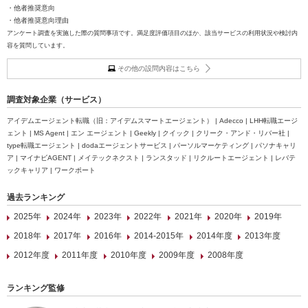
・他者推奨意向
・他者推奨意向理由
アンケート調査を実施した際の質問事項です。満足度評価項目のほか、該当サービスの利用状況や検討内
容を質問しています。
その他の設問内容はこちら
調査対象企業（サービス）
アイデムエージェント転職（旧：アイデムスマートエージェント） | Adecco | LHH転職エージ
ェント | MS Agent | エン エージェント | Geekly | クイック | クリーク・アンド・リバー社 |
type転職エージェント | dodaエージェントサービス | パーソルマーケティング | パソナキャリ
ア | マイナビAGENT | メイテックネクスト | ランスタッド | リクルートエージェント | レバテ
ックキャリア | ワークポート
過去ランキング
2025年
2024年
2023年
2022年
2021年
2020年
2019年
2018年
2017年
2016年
2014-2015年
2014年度
2013年度
2012年度
2011年度
2010年度
2009年度
2008年度
ランキング監修