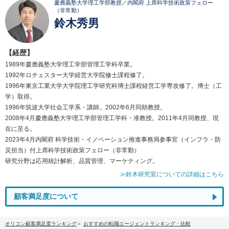
慶應義塾大学理工学部教授／内閣府 上席科学技術政策フェロー
（非常勤）
鈴木秀男
【経歴】
1989年慶應義塾大学理工学部管理工学科卒業。
1992年ロチェスター大学経営大学院修士課程修了。
1996年東京工業大学大学院理工学研究科博士課程経営工学専攻修了。博士（工
学）取得。
1996年筑波大学社会工学系・講師。2002年6月同助教授。
2008年4月慶應義塾大学理工学部管理工学科・准教授。2011年4月同教授、現
在に至る。
2023年4月内閣府 科学技術・イノベーション推進事務局参事官（インフラ・防
災担当）付上席科学技術政策フェロー（非常勤）
研究分野は応用統計解析、品質管理、マーケティング。
≫鈴木研究室についての詳細はこちら
顧客満足度について
オリコン顧客満足度ランキング
おすすめの転職エージェントランキング・比較