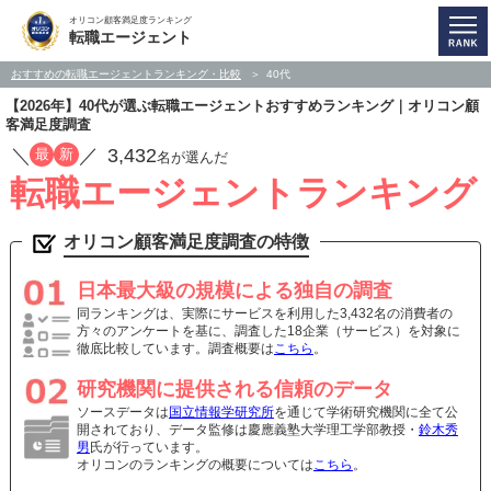
オリコン顧客満足度ランキング
転職エージェント
おすすめの転職エージェントランキング・比較
40代
【2026年】40代が選ぶ転職エージェントおすすめランキング｜オリコン顧
客満足度調査
／
／
3,432
最
新
名が選んだ
転職エージェントランキング
オリコン顧客満足度調査の特徴
日本最大級の規模による独自の調査
同ランキングは、実際にサービスを利用した3,432名の消費者の
方々のアンケートを基に、調査した18企業（サービス）を対象に
徹底比較しています。調査概要は
こちら
。
研究機関に提供される信頼のデータ
ソースデータは
国立情報学研究所
を通じて学術研究機関に全て公
開されており、データ監修は慶應義塾大学理工学部教授・
鈴木秀
男
氏が行っています。
オリコンのランキングの概要については
こちら
。