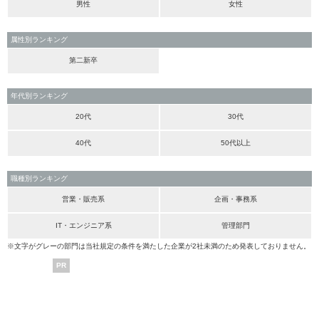
男性
女性
属性別ランキング
第二新卒
年代別ランキング
20代
30代
40代
50代以上
職種別ランキング
営業・販売系
企画・事務系
IT・エンジニア系
管理部門
※文字がグレーの部門は当社規定の条件を満たした企業が2社未満のため発表しておりません。
PR