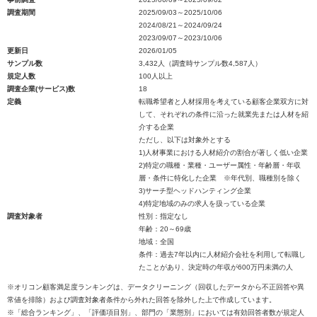
調査期間
2025/09/03～2025/10/06
2024/08/21～2024/09/24
2023/09/07～2023/10/06
更新日
2026/01/05
サンプル数
3,432人（調査時サンプル数4,587人）
規定人数
100人以上
調査企業(サービス)数
18
定義
転職希望者と人材採用を考えている顧客企業双方に対
して、それぞれの条件に沿った就業先または人材を紹
介する企業
ただし、以下は対象外とする
1)人材事業における人材紹介の割合が著しく低い企業
2)特定の職種・業種・ユーザー属性・年齢層・年収
層・条件に特化した企業 ※年代別、職種別を除く
3)サーチ型ヘッドハンティング企業
4)特定地域のみの求人を扱っている企業
調査対象者
性別：指定なし
年齢：20～69歳
地域：全国
条件：過去7年以内に人材紹介会社を利用して転職し
たことがあり、決定時の年収が600万円未満の人
※オリコン顧客満足度ランキングは、データクリーニング（回収したデータから不正回答や異
常値を排除）および調査対象者条件から外れた回答を除外した上で作成しています。
※「総合ランキング」、「評価項目別」、部門の「業態別」においては有効回答者数が規定人