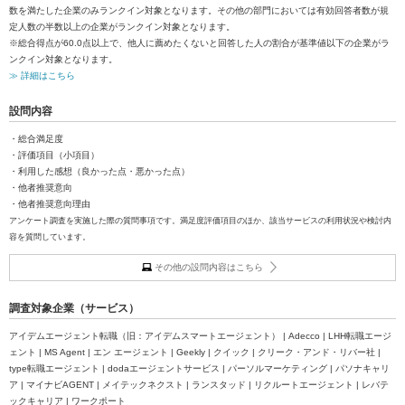
数を満たした企業のみランクイン対象となります。その他の部門においては有効回答者数が規
定人数の半数以上の企業がランクイン対象となります。
※総合得点が60.0点以上で、他人に薦めたくないと回答した人の割合が基準値以下の企業がラ
ンクイン対象となります。
≫ 詳細はこちら
設問内容
・総合満足度
・評価項目（小項目）
・利用した感想（良かった点・悪かった点）
・他者推奨意向
・他者推奨意向理由
アンケート調査を実施した際の質問事項です。満足度評価項目のほか、該当サービスの利用状況や検討内
容を質問しています。
その他の設問内容はこちら
調査対象企業（サービス）
アイデムエージェント転職（旧：アイデムスマートエージェント） | Adecco | LHH転職エージ
ェント | MS Agent | エン エージェント | Geekly | クイック | クリーク・アンド・リバー社 |
type転職エージェント | dodaエージェントサービス | パーソルマーケティング | パソナキャリ
ア | マイナビAGENT | メイテックネクスト | ランスタッド | リクルートエージェント | レバテ
ックキャリア | ワークポート