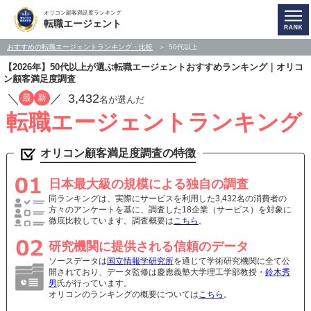
オリコン顧客満足度ランキング
転職エージェント
おすすめの転職エージェントランキング・比較
50代以上
【2026年】50代以上が選ぶ転職エージェントおすすめランキング｜オリコ
ン顧客満足度調査
／
／
3,432
最
新
名が選んだ
転職エージェントランキング
オリコン顧客満足度調査の特徴
日本最大級の規模による独自の調査
同ランキングは、実際にサービスを利用した3,432名の消費者の
方々のアンケートを基に、調査した18企業（サービス）を対象に
徹底比較しています。調査概要は
こちら
。
研究機関に提供される信頼のデータ
ソースデータは
国立情報学研究所
を通じて学術研究機関に全て公
開されており、データ監修は慶應義塾大学理工学部教授・
鈴木秀
男
氏が行っています。
オリコンのランキングの概要については
こちら
。