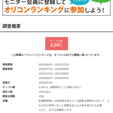
調査概要
サンプル数
3,247
人
この転職エージェントランキングは、オリコンの以下の調査に基づいています。
事前調査
2022/06/01～2022/07/20
調査期間
2022/07/21～2022/08/29
2021/07/13～2021/08/06
2020/08/27～2020/09/29
更新日
2023/01/04
サンプル数
3,247人（調査時サンプル数4,076人）
規定人数
100人以上
調査企業数
25社
定義
転職希望者と人材採用を考えている顧客企業双方に対して、そ
れぞれの条件に沿った就業先または人材を紹介する企業
ただし、以下は対象外とする