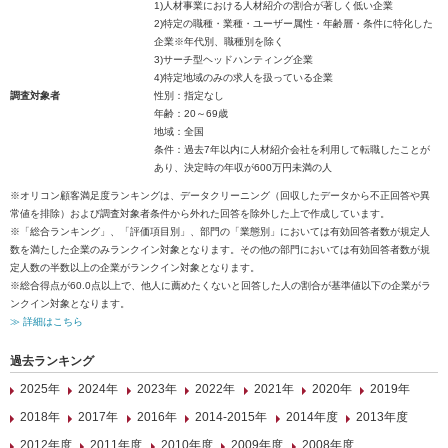
1)人材事業における人材紹介の割合が著しく低い企業
2)特定の職種・業種・ユーザー属性・年齢層・条件に特化した
企業※年代別、職種別を除く
3)サーチ型ヘッドハンティング企業
4)特定地域のみの求人を扱っている企業
調査対象者
性別：指定なし
年齢：20～69歳
地域：全国
条件：過去7年以内に人材紹介会社を利用して転職したことが
あり、決定時の年収が600万円未満の人
※オリコン顧客満足度ランキングは、データクリーニング（回収したデータから不正回答や異
常値を排除）および調査対象者条件から外れた回答を除外した上で作成しています。
※「総合ランキング」、「評価項目別」、部門の「業態別」においては有効回答者数が規定人
数を満たした企業のみランクイン対象となります。その他の部門においては有効回答者数が規
定人数の半数以上の企業がランクイン対象となります。
※総合得点が60.0点以上で、他人に薦めたくないと回答した人の割合が基準値以下の企業がラ
ンクイン対象となります。
≫ 詳細はこちら
過去ランキング
2025年
2024年
2023年
2022年
2021年
2020年
2019年
2018年
2017年
2016年
2014-2015年
2014年度
2013年度
2012年度
2011年度
2010年度
2009年度
2008年度