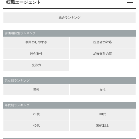
転職エージェント
総合ランキング
評価項目別ランキング
利用のしやすさ
担当者の対応
紹介案件
紹介案件の質
交渉力
男女別ランキング
男性
女性
年代別ランキング
20代
30代
40代
50代以上