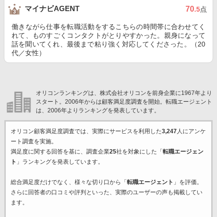
マイナビAGENT
70
.5
点
働きながら仕事を転職活動をするこちらの時間帯に合わせてく
れて、ものすごくコンタクトがとりやすかった。親身になって
話を聞いてくれ、最後まで粘り強く対応してくださった。（20
代／女性）
オリコンランキングは、株式会社オリコンを前身企業に1967年より
スタート。2006年からは顧客満足度調査を開始。転職エージェント
は、2006年よりランキングを発表しています。
オリコン顧客満足度調査では、実際にサービスを利用した
3,247
人にアンケ
ート調査を実施。
満足度に関する回答を基に、調査企業
25
社を対象にした「
転職エージェン
ト
」ランキングを発表しています。
総合満足度だけでなく、様々な切り口から「
転職エージェント
」を評価。
さらに回答者の口コミや評判といった、実際のユーザーの声も掲載してい
ます。