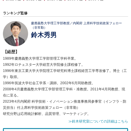
ランキング監修
慶應義塾大学理工学部教授／内閣府 上席科学技術政策フェロー
（非常勤）
鈴木秀男
【経歴】
1989年慶應義塾大学理工学部管理工学科卒業。
1992年ロチェスター大学経営大学院修士課程修了。
1996年東京工業大学大学院理工学研究科博士課程経営工学専攻修了。博士（工
学）取得。
1996年筑波大学社会工学系・講師。2002年6月同助教授。
2008年4月慶應義塾大学理工学部管理工学科・准教授。2011年4月同教授、現
在に至る。
2023年4月内閣府 科学技術・イノベーション推進事務局参事官（インフラ・防
災担当）付上席科学技術政策フェロー（非常勤）
研究分野は応用統計解析、品質管理、マーケティング。
≫鈴木研究室についての詳細はこちら