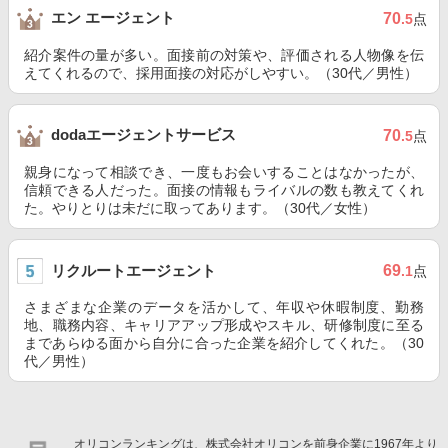
エン エージェント
70
.5
点
紹介案件の量が多い。面接前の対策や、評価される人物像を伝
えてくれるので、採用面接の対応がしやすい。（30代／男性）
dodaエージェントサービス
70
.5
点
親身になって相談でき、一度もお会いすることはなかったが、
信頼できる人だった。面接の情報もライバルの数も教えてくれ
た。やりとりは未だに取ってあります。（30代／女性）
リクルートエージェント
69
.1
点
さまざまな企業のデータを活かして、年収や休暇制度、勤務
地、職務内容、キャリアアップ形成やスキル、研修制度に至る
まであらゆる面から自分に合った企業を紹介してくれた。（30
代／男性）
オリコンランキングは、株式会社オリコンを前身企業に1967年より