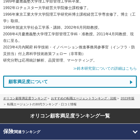
1989年慶應義塾大学理工学部管理工学科卒業。
1992年ロチェスター大学経営大学院修士課程修了。
1996年東京工業大学大学院理工学研究科博士課程経営工学専攻修了。博士（工
学）取得。
1996年筑波大学社会工学系・講師。2002年6月同助教授。
2008年4月慶應義塾大学理工学部管理工学科・准教授。2011年4月同教授、現
在に至る。
2023年4月内閣府 科学技術・イノベーション推進事務局参事官（インフラ・防
災担当）付上席科学技術政策フェロー（非常勤）
研究分野は応用統計解析、品質管理、マーケティング。
≫鈴木研究室についての詳細はこちら
顧客満足度について
オリコン顧客満足度ランキング
おすすめの転職エージェントランキング・比較
2023年版
転職エージェントの30代ランキング・口コミ情報
オリコン顧客満足度
ランキング一覧
保険
関連ランキング