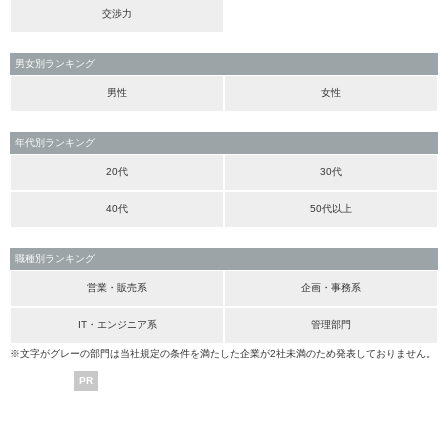
交渉力
男女別ランキング
男性
女性
年代別ランキング
20代
30代
40代
50代以上
職種別ランキング
営業・販売系
企画・事務系
IT・エンジニア系
管理部門
※文字がグレーの部門は当社規定の条件を満たした企業が2社未満のため発表しておりません。
PR