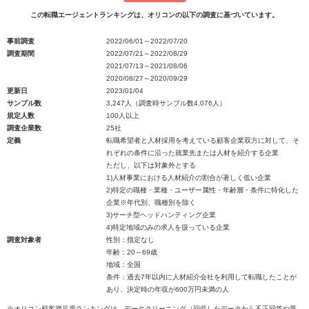
この転職エージェントランキングは、オリコンの以下の調査に基づいています。
事前調査
2022/06/01～2022/07/20
調査期間
2022/07/21～2022/08/29
2021/07/13～2021/08/06
2020/08/27～2020/09/29
更新日
2023/01/04
サンプル数
3,247人（調査時サンプル数4,076人）
規定人数
100人以上
調査企業数
25社
定義
転職希望者と人材採用を考えている顧客企業双方に対して、そ
れぞれの条件に沿った就業先または人材を紹介する企業
ただし、以下は対象外とする
1)人材事業における人材紹介の割合が著しく低い企業
2)特定の職種・業種・ユーザー属性・年齢層・条件に特化した
企業※年代別、職種別を除く
3)サーチ型ヘッドハンティング企業
4)特定地域のみの求人を扱っている企業
調査対象者
性別：指定なし
年齢：20～69歳
地域：全国
条件：過去7年以内に人材紹介会社を利用して転職したことが
あり、決定時の年収が600万円未満の人
※オリコン顧客満足度ランキングは、データクリーニング（回収したデータから不正回答や異