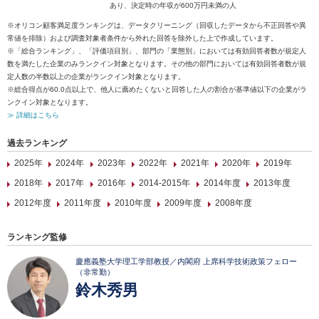
あり、決定時の年収が600万円未満の人
※オリコン顧客満足度ランキングは、データクリーニング（回収したデータから不正回答や異
常値を排除）および調査対象者条件から外れた回答を除外した上で作成しています。
※「総合ランキング」、「評価項目別」、部門の「業態別」においては有効回答者数が規定人
数を満たした企業のみランクイン対象となります。その他の部門においては有効回答者数が規
定人数の半数以上の企業がランクイン対象となります。
※総合得点が60.0点以上で、他人に薦めたくないと回答した人の割合が基準値以下の企業がラ
ンクイン対象となります。
≫ 詳細はこちら
過去ランキング
2025年
2024年
2023年
2022年
2021年
2020年
2019年
2018年
2017年
2016年
2014-2015年
2014年度
2013年度
2012年度
2011年度
2010年度
2009年度
2008年度
ランキング監修
慶應義塾大学理工学部教授／内閣府 上席科学技術政策フェロー
（非常勤）
鈴木秀男