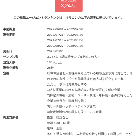
サンプル数
3,247
人
この転職エージェントランキングは、オリコンの以下の調査に基づいています。
事前調査
2022/06/01～2022/07/20
調査期間
2022/07/21～2022/08/29
2021/07/13～2021/08/06
2020/08/27～2020/09/29
更新日
2023/01/04
サンプル数
3,247人（調査時サンプル数4,076人）
規定人数
100人以上
調査企業数
25社
定義
転職希望者と人材採用を考えている顧客企業双方に対して、そ
れぞれの条件に沿った就業先または人材を紹介する企業
ただし、以下は対象外とする
1)人材事業における人材紹介の割合が著しく低い企業
2)特定の職種・業種・ユーザー属性・年齢層・条件に特化した
企業※年代別、職種別を除く
3)サーチ型ヘッドハンティング企業
4)特定地域のみの求人を扱っている企業
調査対象者
性別：指定なし
年齢：20～69歳
地域：全国
条件：過去7年以内に人材紹介会社を利用して転職したことが