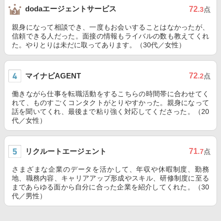
dodaエージェントサービス
72
.3
点
親身になって相談でき、一度もお会いすることはなかったが、
信頼できる人だった。面接の情報もライバルの数も教えてくれ
た。やりとりは未だに取ってあります。（30代／女性）
マイナビAGENT
72
.2
点
働きながら仕事を転職活動をするこちらの時間帯に合わせてく
れて、ものすごくコンタクトがとりやすかった。親身になって
話を聞いてくれ、最後まで粘り強く対応してくださった。（20
代／女性）
リクルートエージェント
71
.7
点
さまざまな企業のデータを活かして、年収や休暇制度、勤務
地、職務内容、キャリアアップ形成やスキル、研修制度に至る
まであらゆる面から自分に合った企業を紹介してくれた。（30
代／男性）