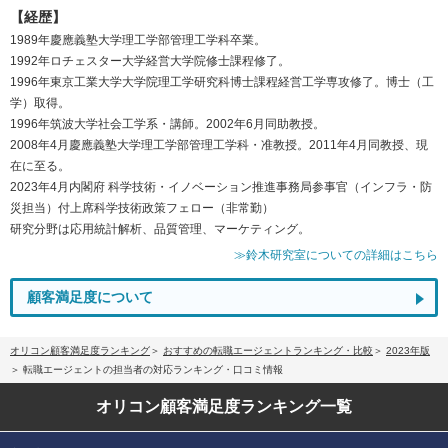
【経歴】
1989年慶應義塾大学理工学部管理工学科卒業。
1992年ロチェスター大学経営大学院修士課程修了。
1996年東京工業大学大学院理工学研究科博士課程経営工学専攻修了。博士（工
学）取得。
1996年筑波大学社会工学系・講師。2002年6月同助教授。
2008年4月慶應義塾大学理工学部管理工学科・准教授。2011年4月同教授、現
在に至る。
2023年4月内閣府 科学技術・イノベーション推進事務局参事官（インフラ・防
災担当）付上席科学技術政策フェロー（非常勤）
研究分野は応用統計解析、品質管理、マーケティング。
≫鈴木研究室についての詳細はこちら
顧客満足度について
オリコン顧客満足度ランキング
おすすめの転職エージェントランキング・比較
2023年版
転職エージェントの担当者の対応ランキング・口コミ情報
オリコン顧客満足度
ランキング一覧