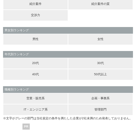
紹介案件
紹介案件の質
交渉力
男女別ランキング
男性
女性
年代別ランキング
20代
30代
40代
50代以上
職種別ランキング
営業・販売系
企画・事務系
IT・エンジニア系
管理部門
※文字がグレーの部門は当社規定の条件を満たした企業が2社未満のため発表しておりません。
PR