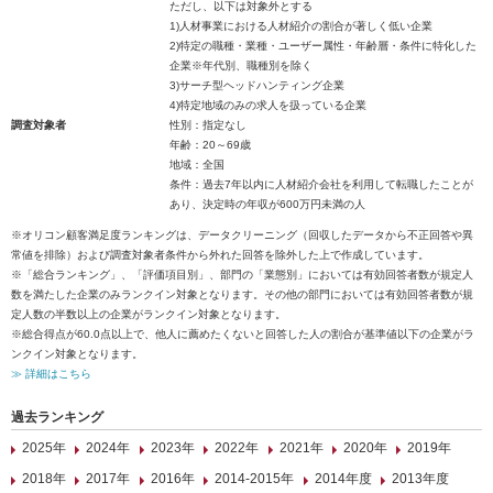
ただし、以下は対象外とする
1)人材事業における人材紹介の割合が著しく低い企業
2)特定の職種・業種・ユーザー属性・年齢層・条件に特化した
企業※年代別、職種別を除く
3)サーチ型ヘッドハンティング企業
4)特定地域のみの求人を扱っている企業
調査対象者
性別：指定なし
年齢：20～69歳
地域：全国
条件：過去7年以内に人材紹介会社を利用して転職したことが
あり、決定時の年収が600万円未満の人
※オリコン顧客満足度ランキングは、データクリーニング（回収したデータから不正回答や異
常値を排除）および調査対象者条件から外れた回答を除外した上で作成しています。
※「総合ランキング」、「評価項目別」、部門の「業態別」においては有効回答者数が規定人
数を満たした企業のみランクイン対象となります。その他の部門においては有効回答者数が規
定人数の半数以上の企業がランクイン対象となります。
※総合得点が60.0点以上で、他人に薦めたくないと回答した人の割合が基準値以下の企業がラ
ンクイン対象となります。
≫ 詳細はこちら
過去ランキング
2025年
2024年
2023年
2022年
2021年
2020年
2019年
2018年
2017年
2016年
2014-2015年
2014年度
2013年度