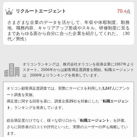
リクルートエージェント
70
.4
点
さまざまな企業のデータを活かして、年収や休暇制度、勤務
地、職務内容、キャリアアップ形成やスキル、研修制度に至る
まであらゆる面から自分に合った企業を紹介してくれた。（30
代／男性）
オリコンランキングは、株式会社オリコンを前身企業に1967年より
スタート。2006年からは顧客満足度調査を開始。転職エージェント
は、2006年よりランキングを発表しています。
オリコン顧客満足度調査では、実際にサービスを利用した
3,247
人にアンケ
ート調査を実施。
満足度に関する回答を基に、調査企業
25
社を対象にした「
転職エージェン
ト
」ランキングを発表しています。
総合満足度だけでなく、様々な切り口から「
転職エージェント
」を評価。
さらに回答者の口コミや評判といった、実際のユーザーの声も掲載してい
ます。