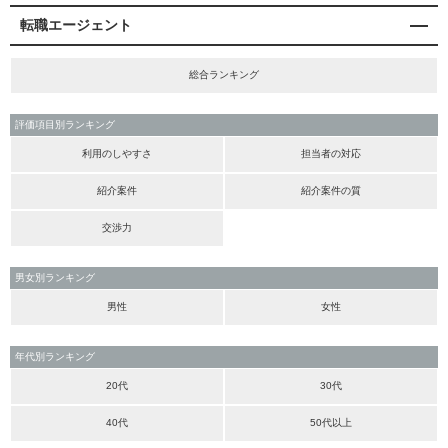
転職エージェント
総合ランキング
評価項目別ランキング
利用のしやすさ
担当者の対応
紹介案件
紹介案件の質
交渉力
男女別ランキング
男性
女性
年代別ランキング
20代
30代
40代
50代以上