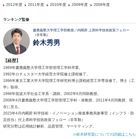
2012年度
2011年度
2010年度
2009年度
2008年度
ランキング監修
慶應義塾大学理工学部教授／内閣府 上席科学技術政策フェロー
（非常勤）
鈴木秀男
【経歴】
1989年慶應義塾大学理工学部管理工学科卒業。
1992年ロチェスター大学経営大学院修士課程修了。
1996年東京工業大学大学院理工学研究科博士課程経営工学専攻修了。博士（工
学）取得。
1996年筑波大学社会工学系・講師。2002年6月同助教授。
2008年4月慶應義塾大学理工学部管理工学科・准教授。2011年4月同教授、現
在に至る。
2023年4月内閣府 科学技術・イノベーション推進事務局参事官（インフラ・防
災担当）付上席科学技術政策フェロー（非常勤）
研究分野は応用統計解析、品質管理、マーケティング。
≫鈴木研究室についての詳細はこちら