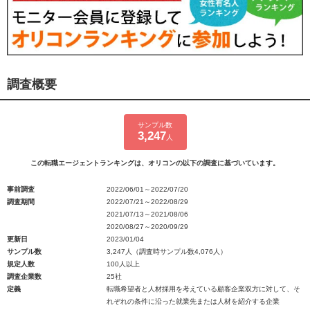
調査概要
サンプル数
3,247
人
この転職エージェントランキングは、オリコンの以下の調査に基づいています。
事前調査
2022/06/01～2022/07/20
調査期間
2022/07/21～2022/08/29
2021/07/13～2021/08/06
2020/08/27～2020/09/29
更新日
2023/01/04
サンプル数
3,247人（調査時サンプル数4,076人）
規定人数
100人以上
調査企業数
25社
定義
転職希望者と人材採用を考えている顧客企業双方に対して、そ
れぞれの条件に沿った就業先または人材を紹介する企業