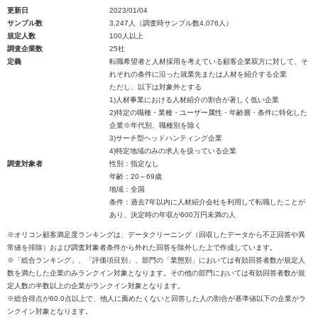
更新日
2023/01/04
サンプル数
3,247人（調査時サンプル数4,076人）
規定人数
100人以上
調査企業数
25社
定義
転職希望者と人材採用を考えている顧客企業双方に対して、そ
れぞれの条件に沿った就業先または人材を紹介する企業
ただし、以下は対象外とする
1)人材事業における人材紹介の割合が著しく低い企業
2)特定の職種・業種・ユーザー属性・年齢層・条件に特化した
企業※年代別、職種別を除く
3)サーチ型ヘッドハンティング企業
4)特定地域のみの求人を扱っている企業
調査対象者
性別：指定なし
年齢：20～69歳
地域：全国
条件：過去7年以内に人材紹介会社を利用して転職したことが
あり、決定時の年収が600万円未満の人
※オリコン顧客満足度ランキングは、データクリーニング（回収したデータから不正回答や異
常値を排除）および調査対象者条件から外れた回答を除外した上で作成しています。
※「総合ランキング」、「評価項目別」、部門の「業態別」においては有効回答者数が規定人
数を満たした企業のみランクイン対象となります。その他の部門においては有効回答者数が規
定人数の半数以上の企業がランクイン対象となります。
※総合得点が60.0点以上で、他人に薦めたくないと回答した人の割合が基準値以下の企業がラ
ンクイン対象となります。