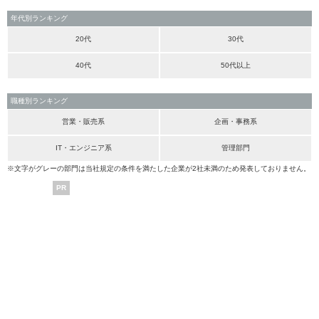
年代別ランキング
20代
30代
40代
50代以上
職種別ランキング
営業・販売系
企画・事務系
IT・エンジニア系
管理部門
※文字がグレーの部門は当社規定の条件を満たした企業が2社未満のため発表しておりません。
PR